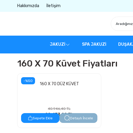
Hakkımızda
İletişim
JAKUZİ
SPA JAKUZİ
DUŞAK
160 X 70 Küvet Fiyatları
-%50
160 X 70 DÜZ KÜVET
40.946,40 TL
20.473,20 TL
Sepete Ekle
Detaylı İncele