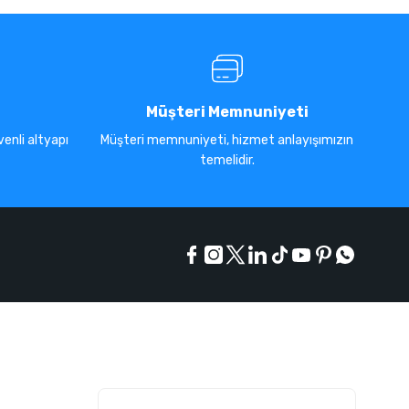
Müşteri Memnuniyeti
enli altyapı
Müşteri memnuniyeti, hizmet anlayışımızın
temelidir.
E-Bülten Listesi
Kampanyaları kaçırmayın