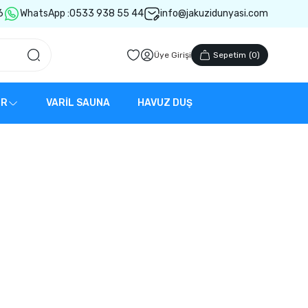
6
WhatsApp :
0533 938 55 44
info@jakuzidunyasi.com
Üye Girişi
Sepetim
(
0
)
ER
VARİL SAUNA
HAVUZ DUŞ