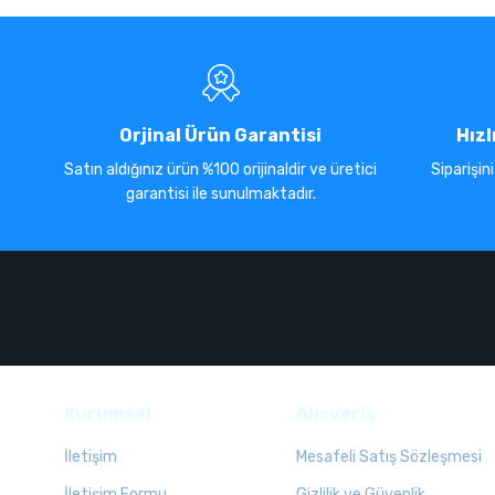
Orjinal Ürün Garantisi
Hızl
Satın aldığınız ürün %100 orijinaldir ve üretici
Siparişin
garantisi ile sunulmaktadır.
Kurumsal
Alışveriş
İletişim
Mesafeli Satış Sözleşmesi
İletişim Formu
Gizlilik ve Güvenlik