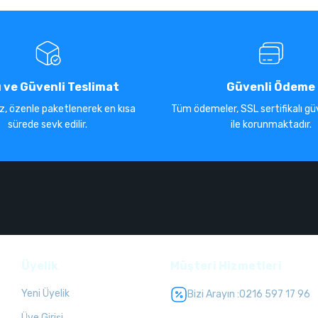
ı ve Güvenli Teslimat
Güvenli Ödeme
iz, özenle paketlenerek en kısa
Tüm ödemeler, SSL sertifikalı güv
sürede sevk edilir.
ile korunmaktadır.
Üyelik
Müşteri Hizmetleri
Yeni Üyelik
Bizi Arayın :
0216 597 17 96
Üye Girişi