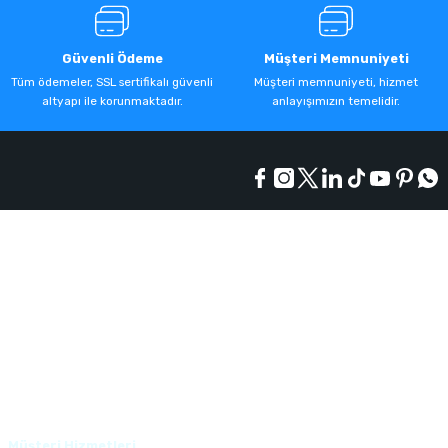
Güvenli Ödeme
Müşteri Memnuniyeti
Tüm ödemeler, SSL sertifikalı güvenli
Müşteri memnuniyeti, hizmet
altyapı ile korunmaktadır.
anlayışımızın temelidir.
Kurumsal
Alışveriş
Üyelik
Müşteri Hizmetleri