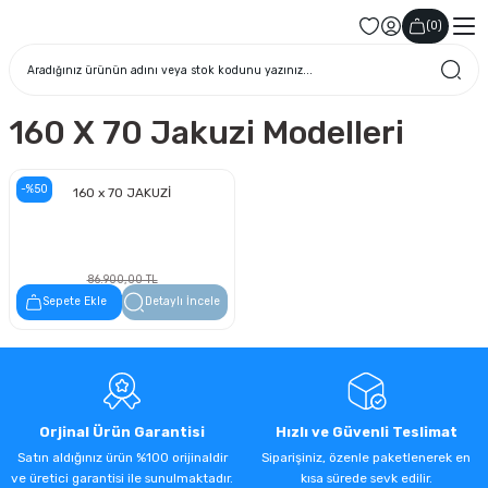
(
0
)
160 X 70 Jakuzi Modelleri
-%50
160 x 70 JAKUZİ
86.900,00 TL
43.450,00 TL
Sepete Ekle
Detaylı İncele
Orjinal Ürün Garantisi
Hızlı ve Güvenli Teslimat
Satın aldığınız ürün %100 orijinaldir
Siparişiniz, özenle paketlenerek en
ve üretici garantisi ile sunulmaktadır.
kısa sürede sevk edilir.