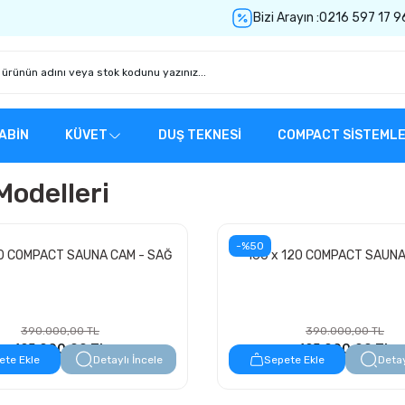
Bizi Arayın :
0216 597 17 9
ABİN
KÜVET
DUŞ TEKNESİ
COMPACT SİSTEML
odelleri
-%50
20 COMPACT SAUNA CAM - SAĞ
160 x 120 COMPACT SAUNA
390.000,00 TL
390.000,00 TL
195.000,00 TL
195.000,00 TL
ete Ekle
Detaylı İncele
Sepete Ekle
Detay