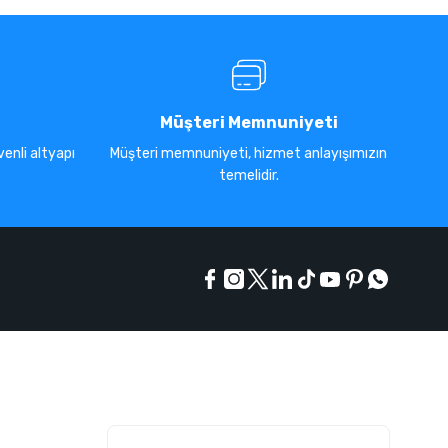
Müşteri Memnuniyeti
enli altyapı
Müşteri memnuniyeti, hizmet anlayışımızın
temelidir.
E-Bülten Listesi
Kampanyaları kaçırmayın