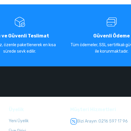
ı ve Güvenli Teslimat
Güvenli Ödeme
iz, özenle paketlenerek en kısa
Tüm ödemeler, SSL sertifikalı güv
sürede sevk edilir.
ile korunmaktadır.
Üyelik
Müşteri Hizmetleri
Yeni Üyelik
Bizi Arayın :
0216 597 17 96
Üye Girişi