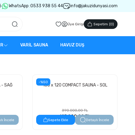
6
WhatsApp :
0533 938 55 44
info@jakuzidunyasi.com
Üye Girişi
Sepetim
(
0
)
ER
VARİL SAUNA
HAVUZ DUŞ
-%50
 - SAĞ
160 x 120 COMPACT SAUNA - SOL
390.000,00 TL
195.000,00 TL
lı İncele
Sepete Ekle
Detaylı İncele