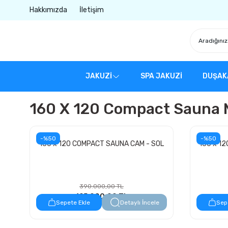
Hakkımızda
İletişim
JAKUZİ
SPA JAKUZİ
DUŞAK
160 X 120 Compact Sauna M
-%50
-%50
160 x 120 COMPACT SAUNA CAM - SOL
160 x 1
390.000,00 TL
195.000,00 TL
Sepete Ekle
Detaylı İncele
Sep