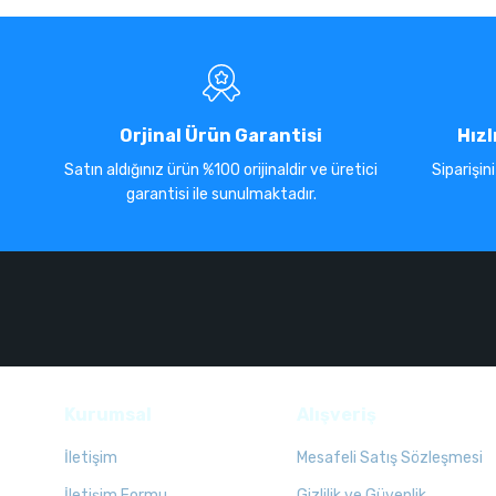
Orjinal Ürün Garantisi
Hızl
Satın aldığınız ürün %100 orijinaldir ve üretici
Siparişin
garantisi ile sunulmaktadır.
Kurumsal
Alışveriş
İletişim
Mesafeli Satış Sözleşmesi
İletişim Formu
Gizlilik ve Güvenlik