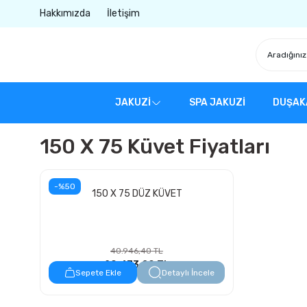
Hakkımızda
İletişim
JAKUZİ
SPA JAKUZİ
DUŞAK
150 X 75 Küvet Fiyatları
-%50
150 X 75 DÜZ KÜVET
40.946,40 TL
20.473,20 TL
Sepete Ekle
Detaylı İncele