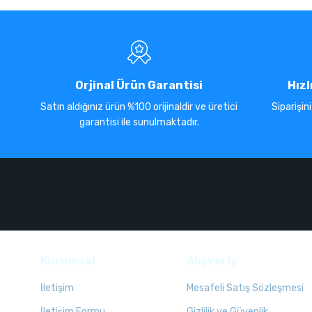
Orjinal Ürün Garantisi
Hızl
Satın aldığınız ürün %100 orijinaldir ve üretici
Siparişin
garantisi ile sunulmaktadır.
Kurumsal
Alışveriş
İletişim
Mesafeli Satış Sözleşmesi
İletişim Formu
Gizlilik ve Güvenlik