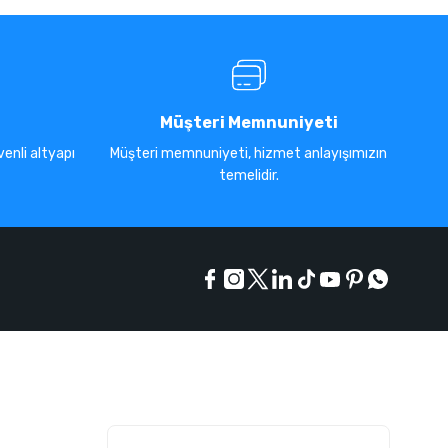
Müşteri Memnuniyeti
enli altyapı
Müşteri memnuniyeti, hizmet anlayışımızın
temelidir.
E-Bülten Listesi
Kampanyaları kaçırmayın