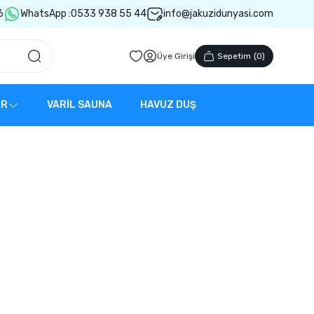
6
WhatsApp :
0533 938 55 44
info@jakuzidunyasi.com
Üye Girişi
Sepetim
(
0
)
ER
VARİL SAUNA
HAVUZ DUŞ