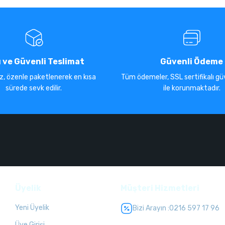
ı ve Güvenli Teslimat
Güvenli Ödeme
iz, özenle paketlenerek en kısa
Tüm ödemeler, SSL sertifikalı güv
sürede sevk edilir.
ile korunmaktadır.
Üyelik
Müşteri Hizmetleri
Yeni Üyelik
Bizi Arayın :
0216 597 17 96
Üye Girişi