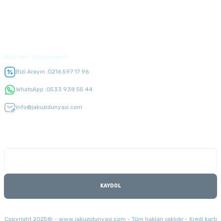
Üyelik
Müşteri Hizmetleri
Bizi Arayın :
0216 597 17 96
WhatsApp :
0533 938 55 44
info@jakuzidunyasi.com
E-Bülten Listesi
Kampanyaları kaçırmayın
KAYDOL
Copyright 2025© - www.jakuzidunyasi.com - Tüm hakları saklıdır - Kredi kartı