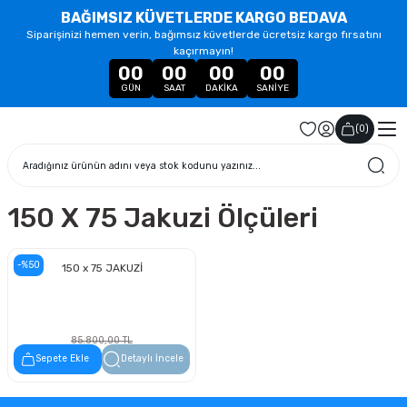
BAĞIMSIZ KÜVETLERDE KARGO BEDAVA
Siparişinizi hemen verin, bağımsız küvetlerde ücretsiz kargo fırsatını
kaçırmayın!
00
00
00
00
GÜN
SAAT
DAKIKA
SANIYE
(
0
)
150 X 75 Jakuzi Ölçüleri
-%50
150 x 75 JAKUZİ
85.800,00 TL
42.900,00 TL
Sepete Ekle
Detaylı İncele