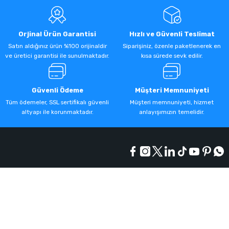
Orjinal Ürün Garantisi
Hızlı ve Güvenli Teslimat
Satın aldığınız ürün %100 orijinaldir
Siparişiniz, özenle paketlenerek en
ve üretici garantisi ile sunulmaktadır.
kısa sürede sevk edilir.
Güvenli Ödeme
Müşteri Memnuniyeti
Tüm ödemeler, SSL sertifikalı güvenli
Müşteri memnuniyeti, hizmet
altyapı ile korunmaktadır.
anlayışımızın temelidir.
Kurumsal
Alışveriş