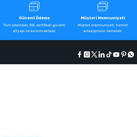
Güvenli Ödeme
Müşteri Memnuniyeti
Tüm ödemeler, SSL sertifikalı güvenli
Müşteri memnuniyeti, hizmet
altyapı ile korunmaktadır.
anlayışımızın temelidir.
Kurumsal
Alışveriş
Üyelik
Müşteri Hizmetleri