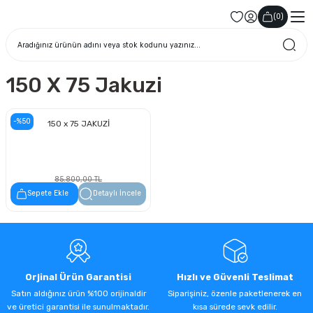
(
0
)
150 X 75 Jakuzi
-%50
150 x 75 JAKUZİ
85.800,00 TL
42.900,00 TL
Sepete Ekle
Detaylı İncele
Orjinal Ürün Garantisi
Hızlı ve Güvenli Teslimat
Satın aldığınız ürün %100 orijinaldir
Siparişiniz, özenle paketlenerek en
ve üretici garantisi ile sunulmaktadır.
kısa sürede sevk edilir.