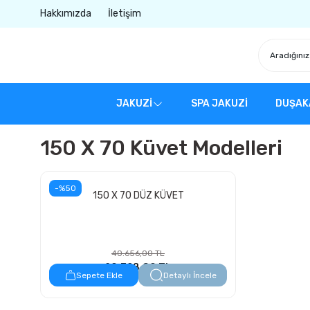
Hakkımızda
İletişim
JAKUZİ
SPA JAKUZİ
DUŞAK
150 X 70 Küvet Modelleri
-%50
150 X 70 DÜZ KÜVET
40.656,00 TL
20.328,00 TL
Sepete Ekle
Detaylı İncele