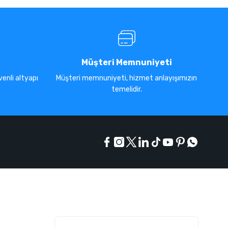
Müşteri Memnuniyeti
enli altyapı
Müşteri memnuniyeti, hizmet anlayışımızın
temelidir.
E-Bülten Listesi
Kampanyaları kaçırmayın