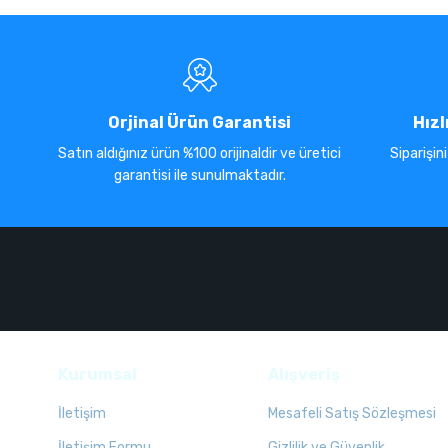
Orjinal Ürün Garantisi
Hızl
Satın aldığınız ürün %100 orijinaldir ve üretici
Siparişin
garantisi ile sunulmaktadır.
Kurumsal
Alışveriş
İletişim
Mesafeli Satış Sözleşmesi
İletişim Formu
Gizlilik ve Güvenlik