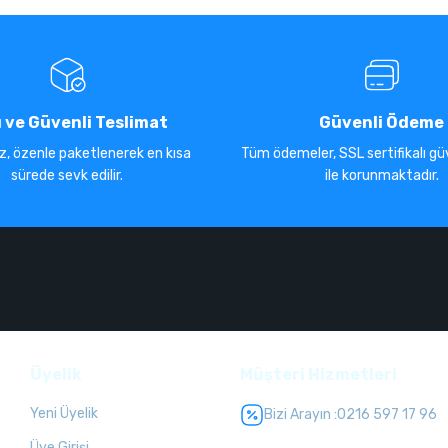
ı ve Güvenli Teslimat
Güvenli Ödeme
iz, özenle paketlenerek en kısa
Tüm ödemeler, SSL sertifikalı güv
sürede sevk edilir.
ile korunmaktadır.
Üyelik
Müşteri Hizmetleri
Yeni Üyelik
Bizi Arayın :
0216 597 17 96
Üye Girişi