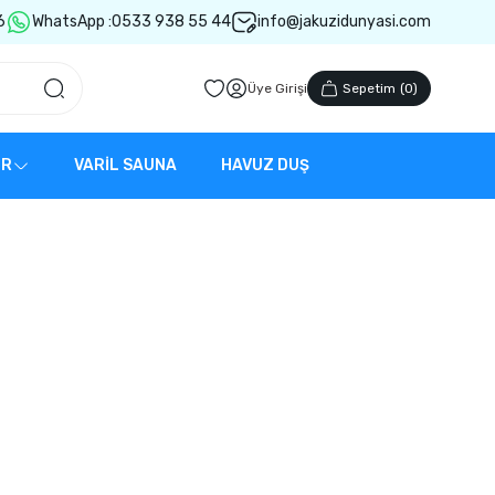
6
WhatsApp :
0533 938 55 44
info@jakuzidunyasi.com
Üye Girişi
Sepetim
(
0
)
ER
VARİL SAUNA
HAVUZ DUŞ