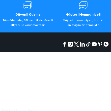
Güvenli Ödeme
Müşteri Memnuniyeti
Tüm ödemeler, SSL sertifikalı güvenli
Müşteri memnuniyeti, hizmet
altyapı ile korunmaktadır.
anlayışımızın temelidir.
Kurumsal
Alışveriş
Üyelik
Müşteri Hizmetleri