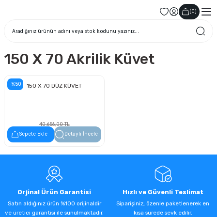
(
0
)
150 X 70 Akrilik Küvet
-%50
150 X 70 DÜZ KÜVET
40.656,00 TL
20.328,00 TL
Sepete Ekle
Detaylı İncele
Orjinal Ürün Garantisi
Hızlı ve Güvenli Teslimat
Satın aldığınız ürün %100 orijinaldir
Siparişiniz, özenle paketlenerek en
ve üretici garantisi ile sunulmaktadır.
kısa sürede sevk edilir.