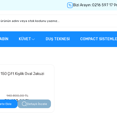
Bizi Arayın :
0216 597 17 9
ABİN
KÜVET
DUŞ TEKNESİ
COMPACT SİSTEML
 150 Çift Kişilik Oval Jakuzi
140.800,00 TL
70.400,00 TL
ete Ekle
Detaylı İncele