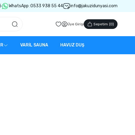
6
WhatsApp :
0533 938 55 44
info@jakuzidunyasi.com
Üye Girişi
Sepetim
(
0
)
ER
VARİL SAUNA
HAVUZ DUŞ