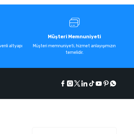
Müşteri Memnuniyeti
enli altyapı
Müşteri memnuniyeti, hizmet anlayışımızın
temelidir.
E-Bülten Listesi
Kampanyaları kaçırmayın