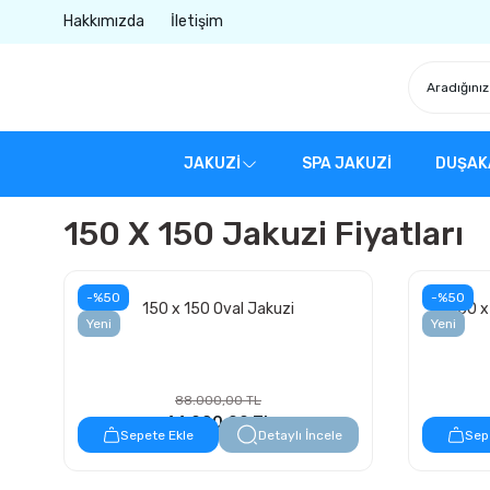
Hakkımızda
İletişim
JAKUZİ
SPA JAKUZİ
DUŞAK
150 X 150 Jakuzi Fiyatları
-%50
-%50
150 x 150 Oval Jakuzi
150 x
Yeni
Yeni
88.000,00 TL
44.000,00 TL
Sepete Ekle
Detaylı İncele
Sep