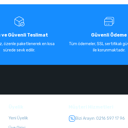
ı ve Güvenli Teslimat
Güvenli Ödeme
iz, özenle paketlenerek en kısa
Tüm ödemeler, SSL sertifikalı güv
sürede sevk edilir.
ile korunmaktadır.
Üyelik
Müşteri Hizmetleri
Yeni Üyelik
Bizi Arayın :
0216 597 17 96
Üye Girişi