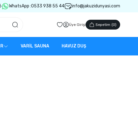
6
WhatsApp :
0533 938 55 44
info@jakuzidunyasi.com
Üye Girişi
Sepetim
(
0
)
ER
VARİL SAUNA
HAVUZ DUŞ