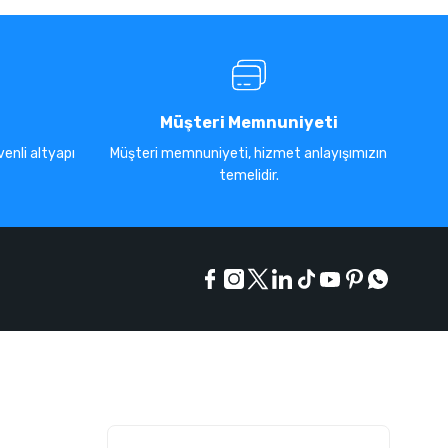
Müşteri Memnuniyeti
enli altyapı
Müşteri memnuniyeti, hizmet anlayışımızın
temelidir.
E-Bülten Listesi
Kampanyaları kaçırmayın