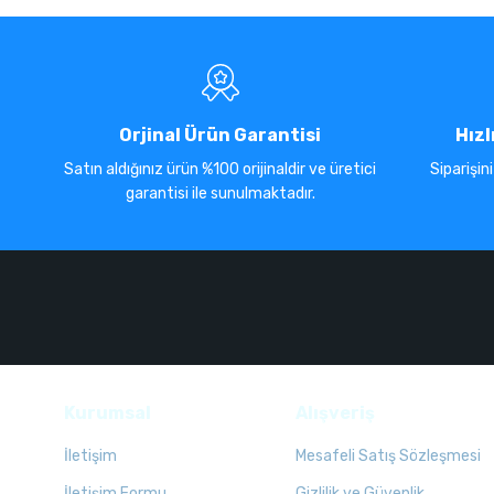
Orjinal Ürün Garantisi
Hızl
Satın aldığınız ürün %100 orijinaldir ve üretici
Siparişin
garantisi ile sunulmaktadır.
Kurumsal
Alışveriş
İletişim
Mesafeli Satış Sözleşmesi
İletişim Formu
Gizlilik ve Güvenlik