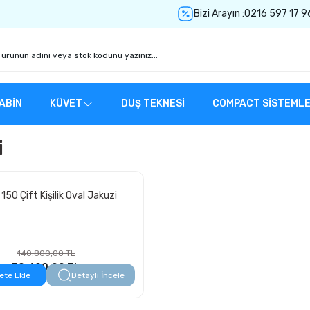
Bizi Arayın :
0216 597 17 9
ABİN
KÜVET
DUŞ TEKNESİ
COMPACT SİSTEML
i
 150 Çift Kişilik Oval Jakuzi
140.800,00 TL
70.400,00 TL
ete Ekle
Detaylı İncele