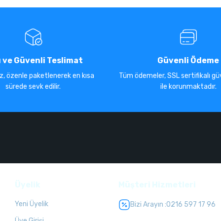
ı ve Güvenli Teslimat
Güvenli Ödeme
iz, özenle paketlenerek en kısa
Tüm ödemeler, SSL sertifikalı güv
sürede sevk edilir.
ile korunmaktadır.
Üyelik
Müşteri Hizmetleri
Yeni Üyelik
Bizi Arayın :
0216 597 17 96
Üye Girişi