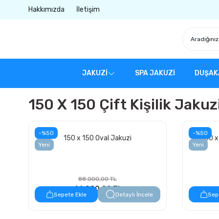
Hakkımızda
İletişim
JAKUZİ
SPA JAKUZİ
DUŞAK
150 X 150 Çift Kişilik Jakuz
-%50
-%50
150 x 150 Oval Jakuzi
150 x
Yeni
Yeni
88.000,00 TL
44.000,00 TL
Sepete Ekle
Detaylı İncele
Sep