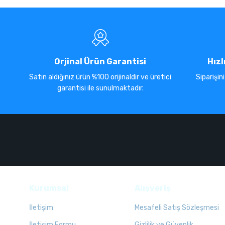
Orjinal Ürün Garantisi
Hızl
Satın aldığınız ürün %100 orijinaldir ve üretici
Siparişin
garantisi ile sunulmaktadır.
Kurumsal
Alışveriş
İletişim
Mesafeli Satış Sözleşmesi
İletişim Formu
Gizlilik ve Güvenlik