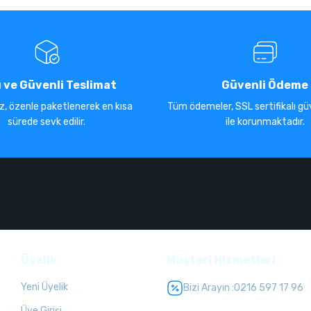
ı ve Güvenli Teslimat
Güvenli Ödeme
iz, özenle paketlenerek en kısa
Tüm ödemeler, SSL sertifikalı güv
sürede sevk edilir.
ile korunmaktadır.
Üyelik
Müşteri Hizmetleri
Yeni Üyelik
Bizi Arayın :
0216 597 17 96
Üye Girişi