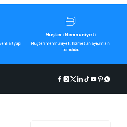
Müşteri Memnuniyeti
enli altyapı
Müşteri memnuniyeti, hizmet anlayışımızın
temelidir.
E-Bülten Listesi
Kampanyaları kaçırmayın