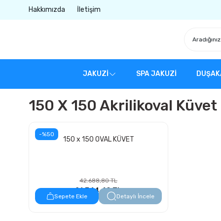
Hakkımızda
İletişim
JAKUZİ
SPA JAKUZİ
DUŞAK
150 X 150 Akrilikoval Küvet
-%50
150 x 150 OVAL KÜVET
42.688,80 TL
21.344,40 TL
Sepete Ekle
Detaylı İncele