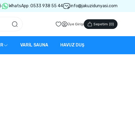
6
WhatsApp :
0533 938 55 44
info@jakuzidunyasi.com
Üye Girişi
Sepetim
(
0
)
ER
VARİL SAUNA
HAVUZ DUŞ