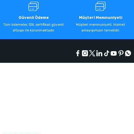
Güvenli Ödeme
Müşteri Memnuniyeti
Tüm ödemeler, SSL sertifikalı güvenli
Müşteri memnuniyeti, hizmet
altyapı ile korunmaktadır.
anlayışımızın temelidir.
Kurumsal
Alışveriş
Üyelik
Müşteri Hizmetleri