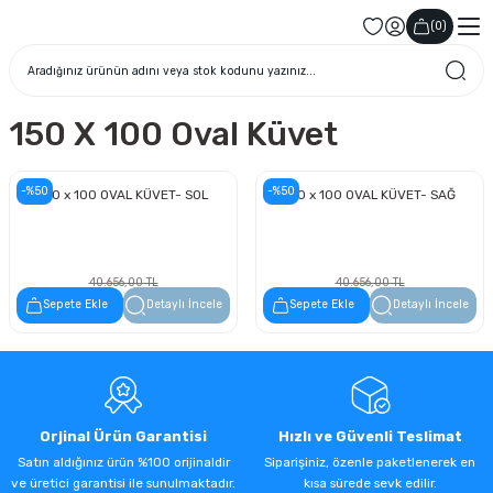
(
0
)
150 X 100 Oval Küvet
-%50
-%50
150 x 100 OVAL KÜVET- SOL
150 x 100 OVAL KÜVET- SAĞ
40.656,00 TL
40.656,00 TL
20.328,00 TL
20.328,00 TL
Sepete Ekle
Detaylı İncele
Sepete Ekle
Detaylı İncele
Orjinal Ürün Garantisi
Hızlı ve Güvenli Teslimat
Satın aldığınız ürün %100 orijinaldir
Siparişiniz, özenle paketlenerek en
ve üretici garantisi ile sunulmaktadır.
kısa sürede sevk edilir.