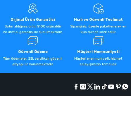
Orjinal Ürün Garantisi
Hızlı ve Güvenli Teslimat
Satın aldığınız ürün %100 orijinaldir
Siparişiniz, özenle paketlenerek en
ve üretici garantisi ile sunulmaktadır.
kısa sürede sevk edilir.
Güvenli Ödeme
Müşteri Memnuniyeti
Tüm ödemeler, SSL sertifikalı güvenli
Müşteri memnuniyeti, hizmet
altyapı ile korunmaktadır.
anlayışımızın temelidir.
Kurumsal
Alışveriş