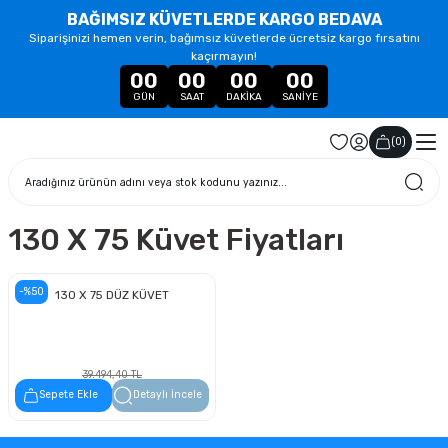
BAĞIMSIZ KÜVETLERDE KARGO BEDAVA
Siparişinizi hemen verin, bağımsız küvetlerde ücretsiz kargo fırsatını
kaçırmayın!
00
00
00
00
GÜN
SAAT
DAKIKA
SANIYE
(
0
)
130 X 75 Küvet Fiyatları
-%50
130 X 75 DÜZ KÜVET
39.494,40 TL
19.747,20 TL
Sepete Ekle
Detaylı İncele