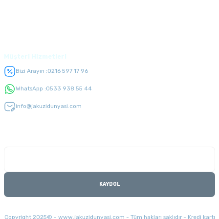
Üyelik
Müşteri Hizmetleri
Bizi Arayın :
0216 597 17 96
WhatsApp :
0533 938 55 44
info@jakuzidunyasi.com
E-Bülten Listesi
Kampanyaları kaçırmayın
KAYDOL
Copyright 2025© - www.jakuzidunyasi.com - Tüm hakları saklıdır - Kredi kartı