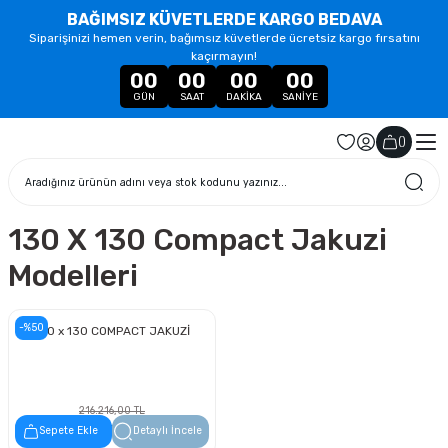
BAĞIMSIZ KÜVETLERDE KARGO BEDAVA
Siparişinizi hemen verin, bağımsız küvetlerde ücretsiz kargo fırsatını
kaçırmayın!
00
00
00
00
GÜN
SAAT
DAKIKA
SANIYE
(
)
130 X 130 Compact Jakuzi
Modelleri
-%50
130 x 130 COMPACT JAKUZİ
216.216,00 TL
108.108,00 TL
Sepete Ekle
Detaylı İncele