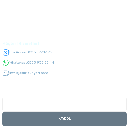
Alışveriş
Üyelik
Müşteri Hizmetleri
Bizi Arayın :
0216 597 17 96
WhatsApp :
0533 938 55 44
info@jakuzidunyasi.com
E-Bülten Listesi
Kampanyaları kaçırmayın
KAYDOL