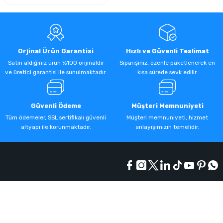
Orjinal Ürün Garantisi
Hızlı ve Güvenli Teslimat
Satın aldığınız ürün %100 orijinaldir
Siparişiniz, özenle paketlenerek en
ve üretici garantisi ile sunulmaktadır.
kısa sürede sevk edilir.
Güvenli Ödeme
Müşteri Memnuniyeti
Tüm ödemeler, SSL sertifikalı güvenli
Müşteri memnuniyeti, hizmet
altyapı ile korunmaktadır.
anlayışımızın temelidir.
Kurumsal