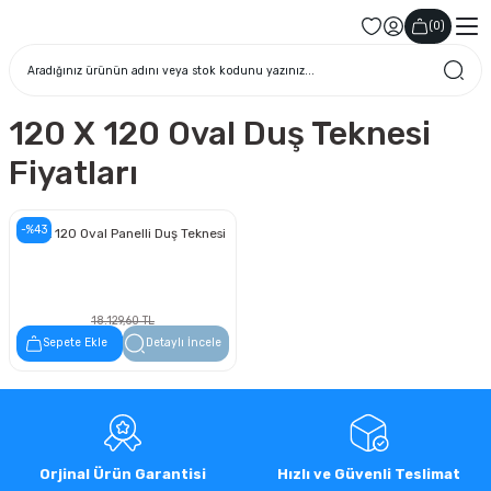
(
0
)
120 X 120 Oval Duş Teknesi
Fiyatları
-%43
120 x 120 Oval Panelli Duş Teknesi
18.129,60 TL
10.333,87 TL
Sepete Ekle
Detaylı İncele
Orjinal Ürün Garantisi
Hızlı ve Güvenli Teslimat