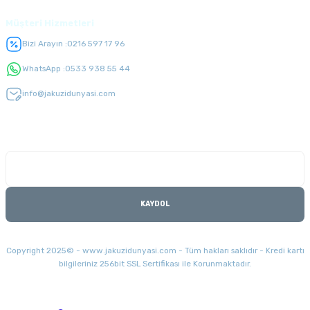
Müşteri Hizmetleri
Bizi Arayın :
0216 597 17 96
WhatsApp :
0533 938 55 44
info@jakuzidunyasi.com
E-Bülten Listesi
Kampanyaları kaçırmayın
KAYDOL
Copyright 2025© - www.jakuzidunyasi.com - Tüm hakları saklıdır - Kredi kartı
bilgileriniz 256bit SSL Sertifikası ile Korunmaktadır.