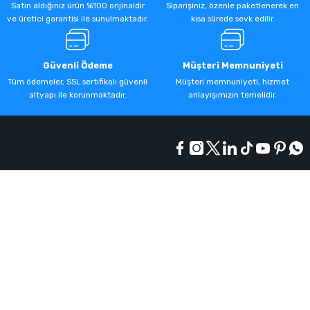
Satın aldığınız ürün %100 orijinaldir
Siparişiniz, özenle paketlenerek en
ve üretici garantisi ile sunulmaktadır.
kısa sürede sevk edilir.
Güvenli Ödeme
Müşteri Memnuniyeti
Tüm ödemeler, SSL sertifikalı güvenli
Müşteri memnuniyeti, hizmet
altyapı ile korunmaktadır.
anlayışımızın temelidir.
Kurumsal
Alışveriş
Üyelik