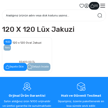
(
0
)
120 X 120 Lüx Jakuzi
-%50
120 x 120 Oval Jakuzi
Yeni
83.600,00 TL
41.800,00 TL
Sepete Ekle
Detaylı İncele
Orjinal Ürün Garantisi
Hızlı ve Güvenli Teslimat
Satın aldığınız ürün %100 orijinaldir
Siparişiniz, özenle paketlenerek en
ve üretici garantisi ile sunulmaktadır.
kısa sürede sevk edilir.