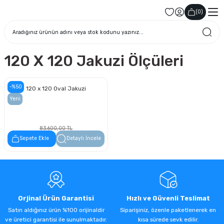
(
0
)
120 X 120 Jakuzi Ölçüleri
-%50
120 x 120 Oval Jakuzi
Yeni
83.600,00 TL
41.800,00 TL
Sepete Ekle
Detaylı İncele
Orjinal Ürün Garantisi
Hızlı ve Güvenli Teslimat
Satın aldığınız ürün %100 orijinaldir
Siparişiniz, özenle paketlenerek en
ve üretici garantisi ile sunulmaktadır.
kısa sürede sevk edilir.