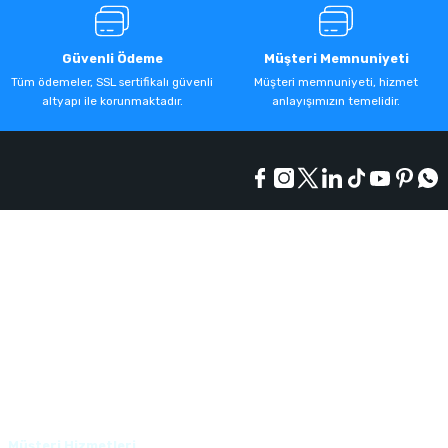
Güvenli Ödeme
Müşteri Memnuniyeti
Tüm ödemeler, SSL sertifikalı güvenli
Müşteri memnuniyeti, hizmet
altyapı ile korunmaktadır.
anlayışımızın temelidir.
Kurumsal
Alışveriş
Üyelik
Müşteri Hizmetleri