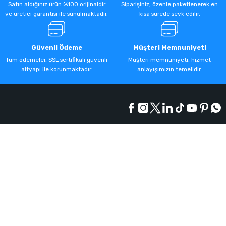
Satın aldığınız ürün %100 orijinaldir
Siparişiniz, özenle paketlenerek en
ve üretici garantisi ile sunulmaktadır.
kısa sürede sevk edilir.
Güvenli Ödeme
Müşteri Memnuniyeti
Tüm ödemeler, SSL sertifikalı güvenli
Müşteri memnuniyeti, hizmet
altyapı ile korunmaktadır.
anlayışımızın temelidir.
Kurumsal
Alışveriş
Üyelik