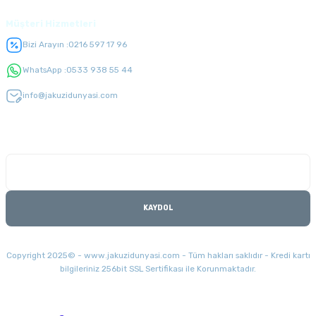
Müşteri Hizmetleri
Bizi Arayın :
0216 597 17 96
WhatsApp :
0533 938 55 44
info@jakuzidunyasi.com
E-Bülten Listesi
Kampanyaları kaçırmayın
KAYDOL
Copyright 2025© - www.jakuzidunyasi.com - Tüm hakları saklıdır - Kredi kartı
bilgileriniz 256bit SSL Sertifikası ile Korunmaktadır.