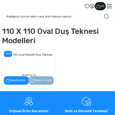
(
0
)
110 X 110 Oval Duş Teknesi
Modelleri
-%43
110 x 110 Oval Panelli Duş Teknesi
16.375,12 TL
9.333,82 TL
Sepete Ekle
Detaylı İncele
Orjinal Ürün Garantisi
Hızlı ve Güvenli Teslimat