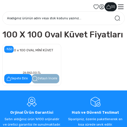
(
0
)
100 X 100 Oval Küvet Fiyatları
-%50
100 x 100 OVAL MİNİ KÜVET
26.862,00 TL
13.431,00 TL
Sepete Ekle
Detaylı İncele
Orjinal Ürün Garantisi
Hızlı ve Güvenli Teslimat
Satın aldığınız ürün %100 orijinaldir
Siparişiniz, özenle paketlenerek en
ve üretici garantisi ile sunulmaktadır.
kısa sürede sevk edilir.