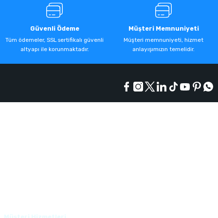
Güvenli Ödeme
Müşteri Memnuniyeti
Tüm ödemeler, SSL sertifikalı güvenli
Müşteri memnuniyeti, hizmet
altyapı ile korunmaktadır.
anlayışımızın temelidir.
Kurumsal
Alışveriş
Üyelik
Müşteri Hizmetleri