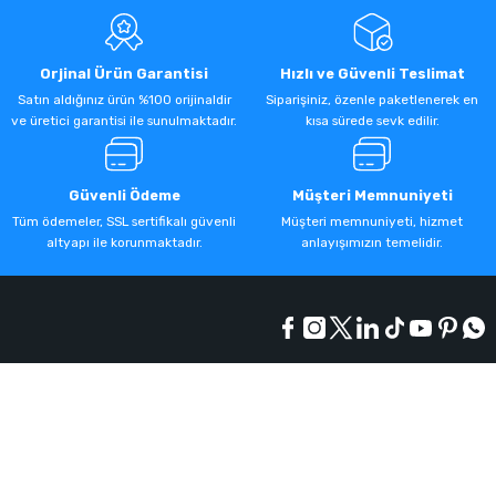
Orjinal Ürün Garantisi
Hızlı ve Güvenli Teslimat
Satın aldığınız ürün %100 orijinaldir
Siparişiniz, özenle paketlenerek en
ve üretici garantisi ile sunulmaktadır.
kısa sürede sevk edilir.
Güvenli Ödeme
Müşteri Memnuniyeti
Tüm ödemeler, SSL sertifikalı güvenli
Müşteri memnuniyeti, hizmet
altyapı ile korunmaktadır.
anlayışımızın temelidir.
Kurumsal
Alışveriş