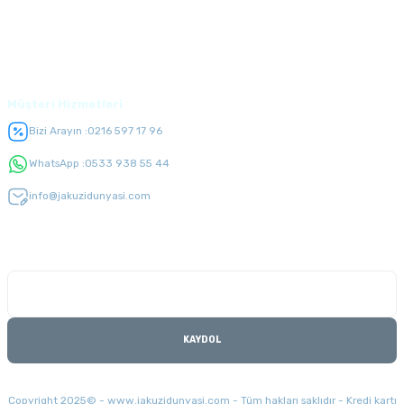
Üyelik
Müşteri Hizmetleri
Bizi Arayın :
0216 597 17 96
WhatsApp :
0533 938 55 44
info@jakuzidunyasi.com
E-Bülten Listesi
Kampanyaları kaçırmayın
KAYDOL
Copyright 2025© - www.jakuzidunyasi.com - Tüm hakları saklıdır - Kredi kartı