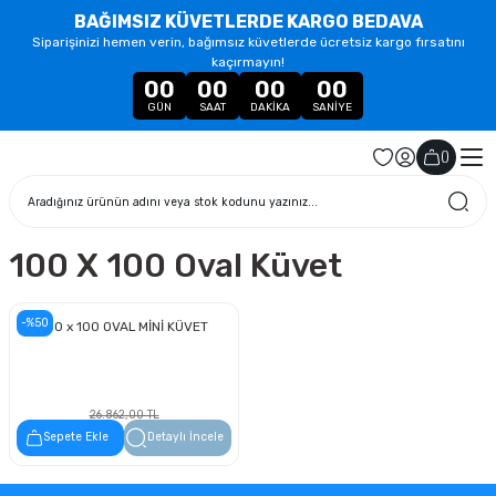
BAĞIMSIZ KÜVETLERDE KARGO BEDAVA
Siparişinizi hemen verin, bağımsız küvetlerde ücretsiz kargo fırsatını
kaçırmayın!
00
00
00
00
GÜN
SAAT
DAKIKA
SANIYE
(
)
100 X 100 Oval Küvet
-%50
100 x 100 OVAL MİNİ KÜVET
26.862,00 TL
13.431,00 TL
Sepete Ekle
Detaylı İncele