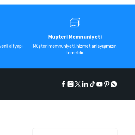
Müşteri Memnuniyeti
enli altyapı
Müşteri memnuniyeti, hizmet anlayışımızın
temelidir.
E-Bülten Listesi
Kampanyaları kaçırmayın