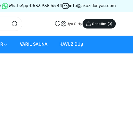
6
WhatsApp :
0533 938 55 44
info@jakuzidunyasi.com
Üye Girişi
Sepetim
(
0
)
ER
VARİL SAUNA
HAVUZ DUŞ