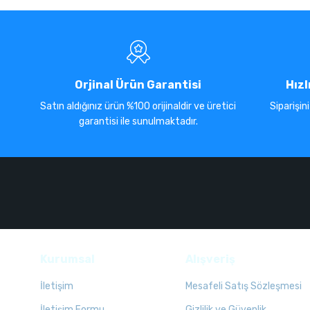
Orjinal Ürün Garantisi
Hızl
Satın aldığınız ürün %100 orijinaldir ve üretici
Siparişin
garantisi ile sunulmaktadır.
Kurumsal
Alışveriş
İletişim
Mesafeli Satış Sözleşmesi
İletişim Formu
Gizlilik ve Güvenlik