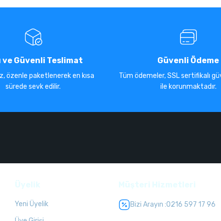
ı ve Güvenli Teslimat
Güvenli Ödeme
iz, özenle paketlenerek en kısa
Tüm ödemeler, SSL sertifikalı güv
sürede sevk edilir.
ile korunmaktadır.
Üyelik
Müşteri Hizmetleri
Yeni Üyelik
Bizi Arayın :
0216 597 17 96
Üye Girişi