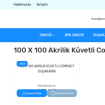
Hakkımızda
İletişim
JAKUZİ
SPA JAKUZİ
DUŞAK
100 X 100 Akrilik Küvetli 
-%50
100 x 100 AKRİLİK KÜVETLİ COMPACT
DUŞAKABİN
138.710,00 TL
69.355,00 TL
Sepete Ekle
Detaylı İncele