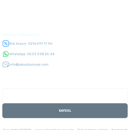
Üyelik
Müşteri Hizmetleri
Bizi Arayın :
0216 597 17 96
WhatsApp :
0533 938 55 44
info@jakuzidunyasi.com
E-Bülten Listesi
Kampanyaları kaçırmayın
KAYDOL