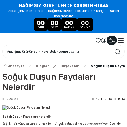
BAĞIMSIZ KÜVETLERDE KARGO BEDAVA
Siparişinizi hemen verin, bağımsız küvetlerde ücretsiz kargo fırsatını
kaçırmayın!
00
00
00
00
GÜN
SAAT
DAKIKA
SANIYE
(
)
Anasayfa
Bloglar
Duşakabin
Soğuk Duşun Faydal
Soğuk Duşun Faydaları
Nelerdir
Duşakabin
20-11-2018
16:43
Soğuk Duşun Faydaları Nelerdir
Sağlıklı bir vücuda sahip olmak için birçok detaya dikkat etmek gerekiyor. Özelikle