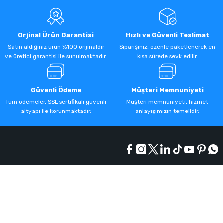
Orjinal Ürün Garantisi
Hızlı ve Güvenli Teslimat
Satın aldığınız ürün %100 orijinaldir
Siparişiniz, özenle paketlenerek en
ve üretici garantisi ile sunulmaktadır.
kısa sürede sevk edilir.
Güvenli Ödeme
Müşteri Memnuniyeti
Tüm ödemeler, SSL sertifikalı güvenli
Müşteri memnuniyeti, hizmet
altyapı ile korunmaktadır.
anlayışımızın temelidir.
Kurumsal
Alışveriş