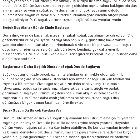
banyo yaparken dikkat edeceğimiz birkaç küçük tüyo ile sizde sağlıklı vücuda sahip
olabilirsiniz. Günümüzde uzmanların yapmış oldukları açıklamalara baktığımızda duş
alırken sıcak su yerine soğuk su ile duş almanın birçok faydasının olduğu
bilinmektedir. Soğuk ve sıcak suyun farklı durumlara göre vücuda birçok yararı
olduğu biliniyor. Peki, soğuk ve sıcak suyun ne gibi vücuda yararları vardır.
Soğuk Duş Alarak Günde Zinde Başlayın
Güne dinç ve zinde başlamak isteyenler sabah soğuk duş almayı tercih ediyor. Cildin
gözeneklerini ve beyni uyarıcı özeliği olan soğuk duş, güne dinç başlamanıza
yardımcı olmaktadır. Kan akışını hızlandırarak sizde cilde birçok yararı olan soğuk
duşu işe gitmeden sabah aldığınızda gün boyu kendinizi çok daha enerjik
hissedeceksiniz. Vücudunuzu kan akışı düzene girerek kendinizi olduğunuzdan daha
dinç hissedeceksiniz.
Saçlarınızın Daha Sağlıklı Olmasını Soğuk Duş İle Sağlayın
Soğuk duş günümüzde birçok uzman tarafından önerilmekte olup, sağlıklı bir
vücuda ve saçlara sahip olmak isteyenler için uzmanlar soğuk duşun faydalarını
saymakla bitiremiyor. Sizde eğer saçlarınızın daha canlı ve sağlıklı olmasını
istiyorsanız, soğuk su ile saçlarınızı yıkayarak daha canlı, güçlü ve parlak
görünmesini sağlayabilirsiniz. Saç derisinde ki kan akışını düzene sokarak
saçlarınızın kısa sürede daha canlı görünmesine olanak sunan soğuk duş
günümüzde birçok uzman tarafından önerilmektedir.
Sıcak Suyun Da Birçok Faydası Var
Günümüzde uzmanlar sıcak ve soğuk duş almanın farklı durumlarda çeşitli yararlar
sağladığını belirtiyor. Özellikle jakuzi ile evinde keyifle banyo yapmak isteyenler,
günün yorgunluğunu rahatlıkla üzerinden atabiliyor. Bu konuda yapılan incelemeler
ve bilimsel deneyler sıcak duş almanın, kaslarda gevşemeye ve rahatlamaya birçok
yararı olduğunu göstermiştir. Bu nedenle sadece spa merkezlerinde ve otellerde