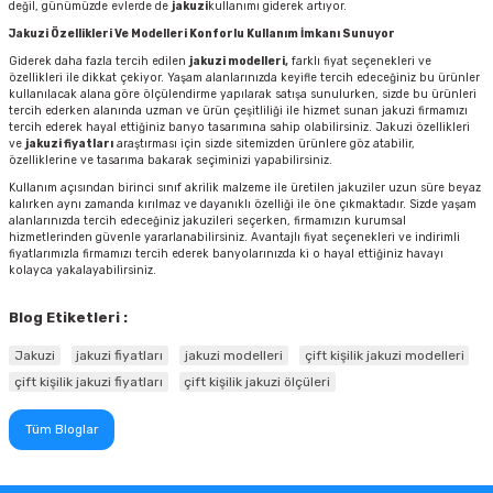
değil, günümüzde evlerde de
jakuzi
kullanımı giderek artıyor.
Jakuzi Özellikleri Ve Modelleri Konforlu Kullanım İmkanı Sunuyor
Giderek daha fazla tercih edilen
jakuzi modelleri,
farklı fiyat seçenekleri ve
özellikleri ile dikkat çekiyor. Yaşam alanlarınızda keyifle tercih edeceğiniz bu ürünler
kullanılacak alana göre ölçülendirme yapılarak satışa sunulurken, sizde bu ürünleri
tercih ederken alanında uzman ve ürün çeşitliliği ile hizmet sunan jakuzi firmamızı
tercih ederek hayal ettiğiniz banyo tasarımına sahip olabilirsiniz. Jakuzi özellikleri
ve
jakuzi fiyatları
araştırması için sizde sitemizden ürünlere göz atabilir,
özelliklerine ve tasarıma bakarak seçiminizi yapabilirsiniz.
Kullanım açısından birinci sınıf akrilik malzeme ile üretilen jakuziler uzun süre beyaz
kalırken aynı zamanda kırılmaz ve dayanıklı özelliği ile öne çıkmaktadır. Sizde yaşam
alanlarınızda tercih edeceğiniz jakuzileri seçerken, firmamızın kurumsal
hizmetlerinden güvenle yararlanabilirsiniz. Avantajlı fiyat seçenekleri ve indirimli
fiyatlarımızla firmamızı tercih ederek banyolarınızda ki o hayal ettiğiniz havayı
kolayca yakalayabilirsiniz.
Blog Etiketleri :
Jakuzi
jakuzi fiyatları
jakuzi modelleri
çift kişilik jakuzi modelleri
çift kişilik jakuzi fiyatları
çift kişilik jakuzi ölçüleri
Tüm Bloglar