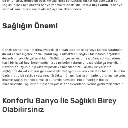
bireyi önemsiz görmeyin özellikle sağlığınız konusunda dikkat etmekte yarar var.
Sağlıklı olmak için düzenli banyo yapmakta önemlidir. Mesela
duşakabin
ile banyo
yapmak son derece size fayda sağlayacak etkenlerdendir.
Sağlığın Önemi
Genellikle her insanın dünyaya geldiği andan itibaren ailesi veya kendisi tarafından
dikkat edilmesi gerek önemli konu sağlık olmaktadır. Sağlıklı bir insanın organları
düzenli bir şekilde çalışmaktadır. Sağlığınız için ne yiyip ne içtiğinize dikkat ediniz.
Nasıl bir hayat tarzı benimsediğiniz ve psikolojik durumunuzda oldukça önemlidir.
Hayatınız düzgün bir şekilde yaşamak ve hedeflerinize ulaşmak istiyorsanız
sağlığınıza dikkat etmeniz gerekmektedir. Sağlığınız varken kıymetini biliniz. Uzun bir
ömür mutlu bir şekilde yaşayınız. Sağlıktan önemli başka bir varlık bulunmamaktadır.
İnsanın sağlığı yerinde olmadığı durumda hayattaki hiç bir varlığın ifadesi
olmamaktadır. Sağlıksız bir insan yaşamsal fonksiyonlarını yerine getirememektedir.
Konforlu Banyo İle Sağlıklı Birey
Olabilirsiniz