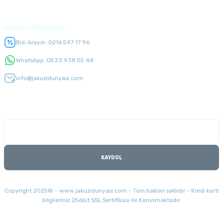
Üyelik
Müşteri Hizmetleri
Bizi Arayın :
0216 597 17 96
WhatsApp :
0533 938 55 44
info@jakuzidunyasi.com
E-Bülten Listesi
Kampanyaları kaçırmayın
KAYDOL
Copyright 2025© - www.jakuzidunyasi.com - Tüm hakları saklıdır - Kredi kartı
bilgileriniz 256bit SSL Sertifikası ile Korunmaktadır.