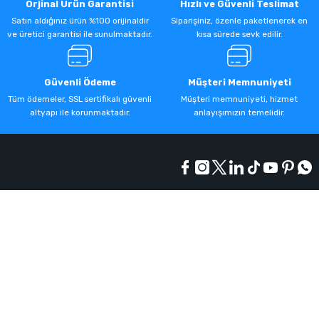
Orjinal Ürün Garantisi
Hızlı ve Güvenli Teslimat
Satın aldığınız ürün %100 orijinaldir
Siparişiniz, özenle paketlenerek en
ve üretici garantisi ile sunulmaktadır.
kısa sürede sevk edilir.
Güvenli Ödeme
Müşteri Memnuniyeti
Tüm ödemeler, SSL sertifikalı güvenli
Müşteri memnuniyeti, hizmet
altyapı ile korunmaktadır.
anlayışımızın temelidir.
Kurumsal
Alışveriş