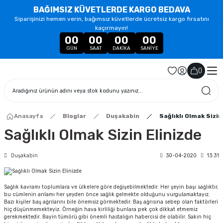
BAĞIMSIZ KÜVETLERDE KARGO BEDAVA
Siparişinizi hemen verin, bağımsız küvetlerde ücretsiz kargo fırsatını
kaçırmayın!
00
00
00
00
GÜN
SAAT
DAKIKA
SANIYE
(
)
Anasayfa
Bloglar
Duşakabin
Sağlıklı Olmak Sizin
Sağlıklı Olmak Sizin Elinizde
Duşakabin
30-04-2020
13:31
Sağlık kavramı toplumlara ve ülkelere göre değişebilmektedir. Her şeyin başı sağlıktır,
bu cümlenin anlamı her şeyden önce sağlık gelmekte olduğunu vurgulamaktayız.
Bazı kişiler baş ağrılarını bile önemsiz görmektedir. Baş ağrısına sebep olan faktörleri
hiç düşünmemekteyiz. Örneğin hava kirliliği bunlara pek çok dikkat etmemiz
gerekmektedir. Bayin tümörü gibi önemli hastalığın habercisi de olabilir. Sakın hiç