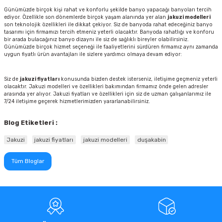
Günümüzde birçok kişi rahat ve konforlu şekilde banyo yapacağı banyoları tercih
ediyor. Özellikle son dönemlerde birçok yaşam alanında yer alan
jakuzi modelleri
son teknolojik özellikleri ile dikkat çekiyor. Siz de banyoda rahat edeceğiniz banyo
tasarımı için firmamızı tercih etmeniz yeterli olacaktır. Banyoda rahatlığı ve konforu
bir arada bulacağınız banyo dizaynı ile siz de sağlıklı bireyler olabilirsiniz.
Günümüzde birçok hizmet seçeneği ile faaliyetlerini sürdüren firmamız aynı zamanda
uygun fiyatlı ürün avantajları ile sizlere yardımcı olmaya devam ediyor:
Siz de
jakuzi fiyatları
konusunda bizden destek isterseniz, iletişime geçmeniz yeterli
olacaktır. Jakuzi modelleri ve özellikleri bakımından firmamız önde gelen adresler
arasında yer alıyor. Jakuzi fiyatları ve özellikleri için siz de uzman çalışanlarımız ile
7/24 iletişime geçerek hizmetlerimizden yararlanabilirsiniz.
Blog Etiketleri :
Jakuzi
jakuzi fiyatları
jakuzi modelleri
duşakabin
Tüm Bloglar