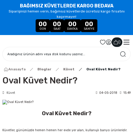
BAĞIMSIZ KÜVETLERDE KARGO BEDAVA
Siparişinizi hemen verin, bağımsız küvetlerde ücretsiz kargo fırsatını
kaçırmayın!
00
00
00
00
GÜN
SAAT
DAKIKA
SANIYE
(
)
Anasayfa
Bloglar
Küvet
Oval Küvet Nedir?
Oval Küvet Nedir?
Küvet
04-05-2018
15:49
Oval Küvet Nedir?
Küvetler, günümüzde hemen hemen her evde yer alan, kullanışlı banyo ürünleridir.