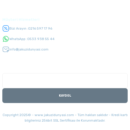
Üyelik
Müşteri Hizmetleri
Bizi Arayın :
0216 597 17 96
WhatsApp :
0533 938 55 44
info@jakuzidunyasi.com
E-Bülten Listesi
Kampanyaları kaçırmayın
KAYDOL
Copyright 2025© - www.jakuzidunyasi.com - Tüm hakları saklıdır - Kredi kartı
bilgileriniz 256bit SSL Sertifikası ile Korunmaktadır.