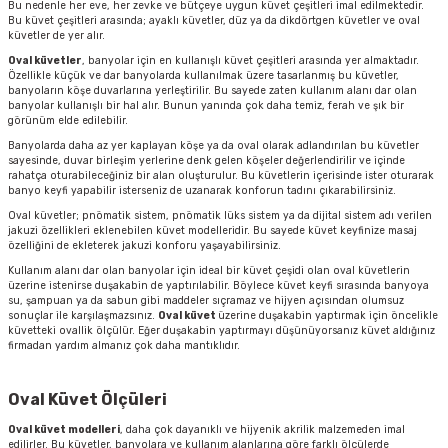
Bu nedenle her eve, her zevke ve bütçeye uygun küvet çeşitleri imal edilmektedir.
Bu küvet çeşitleri arasında; ayaklı küvetler, düz ya da dikdörtgen küvetler ve oval
küvetler de yer alır.
Oval küvetler
, banyolar için en kullanışlı küvet çeşitleri arasında yer almaktadır.
Özellikle küçük ve dar banyolarda kullanılmak üzere tasarlanmış bu küvetler,
banyoların köşe duvarlarına yerleştirilir. Bu sayede zaten kullanım alanı dar olan
banyolar kullanışlı bir hal alır. Bunun yanında çok daha temiz, ferah ve şık bir
görünüm elde edilebilir.
Banyolarda daha az yer kaplayan köşe ya da oval olarak adlandırılan bu küvetler
sayesinde, duvar birleşim yerlerine denk gelen köşeler değerlendirilir ve içinde
rahatça oturabileceğiniz bir alan oluşturulur. Bu küvetlerin içerisinde ister oturarak
banyo keyfi yapabilir isterseniz de uzanarak konforun tadını çıkarabilirsiniz.
Oval küvetler; pnömatik sistem, pnömatik lüks sistem ya da dijital sistem adı verilen
jakuzi özellikleri eklenebilen küvet modelleridir. Bu sayede küvet keyfinize masaj
özelliğini de ekleterek jakuzi konforu yaşayabilirsiniz.
Kullanım alanı dar olan banyolar için ideal bir küvet çeşidi olan oval küvetlerin
üzerine istenirse duşakabin de yaptırılabilir. Böylece küvet keyfi sırasında banyoya
su, şampuan ya da sabun gibi maddeler sıçramaz ve hijyen açısından olumsuz
sonuçlar ile karşılaşmazsınız.
Oval küvet
üzerine duşakabin yaptırmak için öncelikle
küvetteki ovallik ölçülür. Eğer duşakabin yaptırmayı düşünüyorsanız küvet aldığınız
firmadan yardım almanız çok daha mantıklıdır.
Oval Küvet Ölçüleri
Oval küvet modelleri
, daha çok dayanıklı ve hijyenik akrilik malzemeden imal
edilirler. Bu küvetler, banyolara ve kullanım alanlarına göre farklı ölçülerde