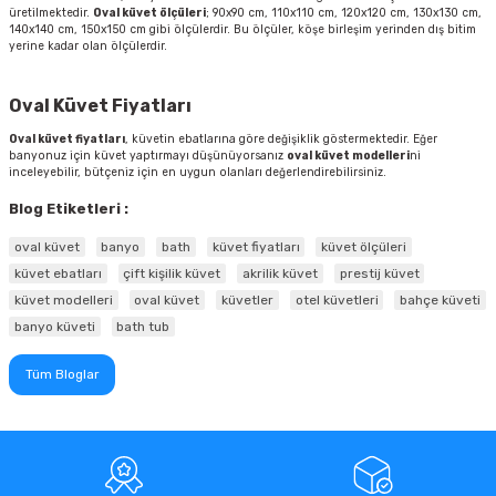
üretilmektedir.
Oval küvet ölçüleri
; 90x90 cm, 110x110 cm, 120x120 cm, 130x130 cm,
140x140 cm, 150x150 cm gibi ölçülerdir. Bu ölçüler, köşe birleşim yerinden dış bitim
yerine kadar olan ölçülerdir.
Oval Küvet Fiyatları
Oval küvet fiyatları
, küvetin ebatlarına göre değişiklik göstermektedir. Eğer
banyonuz için küvet yaptırmayı düşünüyorsanız
oval küvet modelleri
ni
inceleyebilir, bütçeniz için en uygun olanları değerlendirebilirsiniz.
Blog Etiketleri :
oval küvet
banyo
bath
küvet fiyatları
küvet ölçüleri
küvet ebatları
çift kişilik küvet
akrilik küvet
prestij küvet
küvet modelleri
oval küvet
küvetler
otel küvetleri
bahçe küveti
banyo küveti
bath tub
Tüm Bloglar