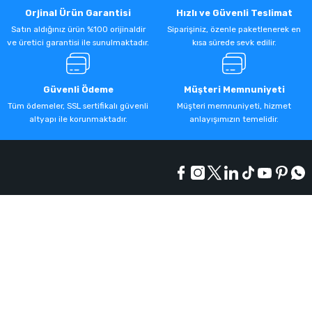
Orjinal Ürün Garantisi
Hızlı ve Güvenli Teslimat
Satın aldığınız ürün %100 orijinaldir
Siparişiniz, özenle paketlenerek en
ve üretici garantisi ile sunulmaktadır.
kısa sürede sevk edilir.
Güvenli Ödeme
Müşteri Memnuniyeti
Tüm ödemeler, SSL sertifikalı güvenli
Müşteri memnuniyeti, hizmet
altyapı ile korunmaktadır.
anlayışımızın temelidir.
Kurumsal
Alışveriş