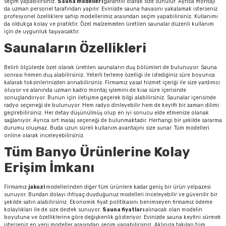
seçim yapabilirsiniz.
Sauna modelleri
garantili olarak size sunulur. Ayrıca montajı
da uzman personel tarafından yapılır. Evinizde sauna havasını yakalamak isterseniz
profesyonel özelliklere sahip modellerimiz arasından seçim yapabilirsiniz. Kullanımı
da oldukça kolay ve pratiktir. Özel malzemeden üretilen saunalar düzenli kullanım
için de uygunluk taşıyacaktır.
Saunaların Özellikleri
Belirli ölçülerde özel olarak üretilen saunaların duş bölümleri de bulunuyor. Sauna
sonrası hemen duş alabilirsiniz. Yeterli terleme özelliği ile istediğiniz süre boyunca
kalarak toksinlerinizden arınabilirsiniz. Firmamız yasal hizmet içeriği ile size yardımcı
oluyor ve alanında uzman kadro montaj işlemini de kısa süre içerisinde
sonuçlandırıyor. Bunun için iletişime geçerek bilgi alabilirsiniz. Saunalar içerisinde
radyo seçeneği de bulunuyor. Hem radyo dinleyebilir hem de keyifli bir zaman dilimi
geçirebilirsiniz. Her detay düşünülmüş olup en iyi sonucu elde etmenize olanak
sağlanıyor. Ayrıca sırt masaj seçeneği de bulunmaktadır. Herhangi bir şekilde sararma
durumu oluşmaz. Buda uzun süreli kullanım avantajını size sunar. Tüm modelleri
online olarak inceleyebilirsiniz.
Tüm Banyo Ürünlerine Kolay
Erişim İmkanı
Firmamız
jakuzi
modellerinden diğer tüm ürünlere kadar geniş bir ürün yelpazesi
sunuyor. Bundan dolayı ihtiyaç duyduğunuz modelleri inceleyebilir ve güvenilir bir
şekilde satın alabilirsiniz. Ekonomik fiyat politikasını benimseyen firmamız ödeme
kolaylıkları ile de size destek sunuyor.
Sauna fiyatları
alınacak olan modelin
boyutuna ve özelliklerine göre değişkenlik gösteriyor. Evinizde sauna keyfini sürmek
isterseniz en yeni modeller arasından seçim yapabilirsiniz. Aklınıza takılan tüm