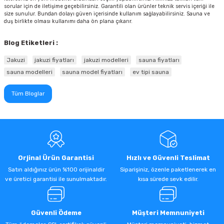
sorular için de iletişime geçebilirsiniz. Garantili olan ürünler teknik servis içeriği ile
size sunulur. Bundan dolayı güven içerisinde kullanım sağlayabilirsiniz. Sauna ve
duş birlikte olması kullanımı daha ön plana çıkarır.
Blog Etiketleri :
Jakuzi
jakuzi fiyatları
jakuzi modelleri
sauna fiyatları
sauna modelleri
sauna model fiyatları
ev tipi sauna
Tüm Bloglar
Orjinal Ürün Garantisi
Hızlı ve Güvenli Teslimat
Satın aldığınız ürün %100 orijinaldir
Siparişiniz, özenle paketlenerek en
ve üretici garantisi ile sunulmaktadır.
kısa sürede sevk edilir.
Güvenli Ödeme
Müşteri Memnuniyeti