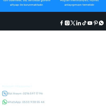
Tüm ödemeler, SSL sertifikalı güvenli
Müşteri memnuniyeti, hizmet
altyapı ile korunmaktadır.
anlayışımızın temelidir.
Kurumsal
Alışveriş
Üyelik
Müşteri Hizmetleri
Bizi Arayın :
0216 597 17 96
WhatsApp :
0533 938 55 44