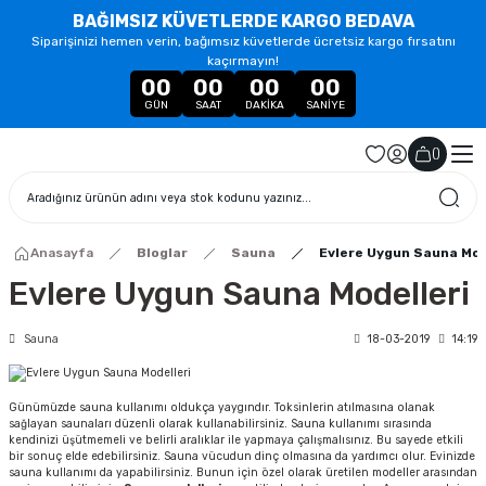
BAĞIMSIZ KÜVETLERDE KARGO BEDAVA
Siparişinizi hemen verin, bağımsız küvetlerde ücretsiz kargo fırsatını
kaçırmayın!
00
00
00
00
GÜN
SAAT
DAKIKA
SANIYE
(
)
Anasayfa
Bloglar
Sauna
Evlere Uygun Sauna Mod
Evlere Uygun Sauna Modelleri
Sauna
18-03-2019
14:19
Günümüzde sauna kullanımı oldukça yaygındır. Toksinlerin atılmasına olanak
sağlayan saunaları düzenli olarak kullanabilirsiniz. Sauna kullanımı sırasında
kendinizi üşütmemeli ve belirli aralıklar ile yapmaya çalışmalısınız. Bu sayede etkili
bir sonuç elde edebilirsiniz. Sauna vücudun dinç olmasına da yardımcı olur. Evinizde
sauna kullanımı da yapabilirsiniz. Bunun için özel olarak üretilen modeller arasından