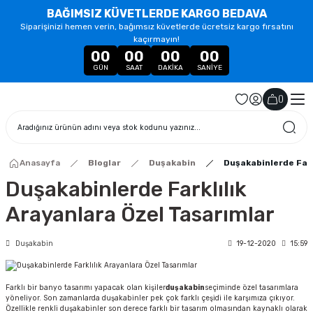
BAĞIMSIZ KÜVETLERDE KARGO BEDAVA
Siparişinizi hemen verin, bağımsız küvetlerde ücretsiz kargo fırsatını
kaçırmayın!
00
00
00
00
GÜN
SAAT
DAKIKA
SANIYE
(
)
Anasayfa
Bloglar
Duşakabin
Duşakabinlerde Fark
Duşakabinlerde Farklılık
Arayanlara Özel Tasarımlar
Duşakabin
19-12-2020
15:59
Farklı bir banyo tasarımı yapacak olan kişiler
duşakabin
seçiminde özel tasarımlara
yöneliyor. Son zamanlarda duşakabinler pek çok farklı çeşidi ile karşımıza çıkıyor.
Özellikle renkli duşakabinler son derece farklı bir tasarım olmasından kaynaklı olarak