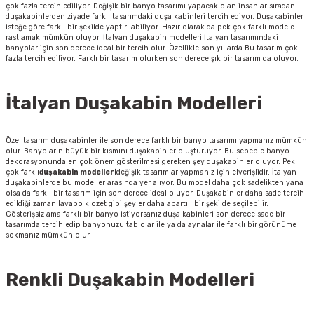
çok fazla tercih ediliyor. Değişik bir banyo tasarımı yapacak olan insanlar sıradan
duşakabinlerden ziyade farklı tasarımdaki duşa kabinleri tercih ediyor. Duşakabinler
isteğe göre farklı bir şekilde yaptırılabiliyor. Hazır olarak da pek çok farklı modele
rastlamak mümkün oluyor. İtalyan duşakabin modelleri İtalyan tasarımındaki
banyolar için son derece ideal bir tercih olur. Özellikle son yıllarda Bu tasarım çok
fazla tercih ediliyor. Farklı bir tasarım olurken son derece şık bir tasarım da oluyor.
İtalyan Duşakabin Modelleri
Özel tasarım duşakabinler ile son derece farklı bir banyo tasarımı yapmanız mümkün
olur. Banyoların büyük bir kısmını duşakabinler oluşturuyor. Bu sebeple banyo
dekorasyonunda en çok önem gösterilmesi gereken şey duşakabinler oluyor. Pek
çok farklı
duşakabin modelleri
değişik tasarımlar yapmanız için elverişlidir. İtalyan
duşakabinlerde bu modeller arasında yer alıyor. Bu model daha çok sadelikten yana
olsa da farklı bir tasarım için son derece ideal oluyor. Duşakabinler daha sade tercih
edildiği zaman lavabo klozet gibi şeyler daha abartılı bir şekilde seçilebilir.
Gösterişsiz ama farklı bir banyo istiyorsanız duşa kabinleri son derece sade bir
tasarımda tercih edip banyonuzu tablolar ile ya da aynalar ile farklı bir görünüme
sokmanız mümkün olur.
Renkli Duşakabin Modelleri