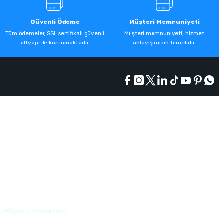
Güvenli Ödeme
Müşteri Memnuniyeti
Tüm ödemeler, SSL sertifikalı güvenli
Müşteri memnuniyeti, hizmet
altyapı ile korunmaktadır.
anlayışımızın temelidir.
Kurumsal
Alışveriş
Üyelik
Müşteri Hizmetleri