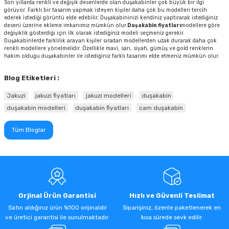
Son yıllarda renkli ve değişik desenlerde olan duşakabinler çok büyük bir ilgi
görüyor. Farklı bir tasarım yapmak isteyen kişiler daha çok bu modelleri tercih
ederek istediği görüntü elde edebilir. Duşakabininizi kendiniz yaptırarak istediğiniz
deseni üzerine ekleme imkanımız mümkün olur.
Duşakabin fiyatları
modellere göre
değişiklik gösterdiği için ilk olarak istediğiniz modeli seçmeniz gerekir.
Duşakabinlerde farklılık arayan kişiler sıradan modellerden uzak durarak daha çok
renkli modellere yönelmelidir. Özellikle mavi, sarı, siyah, gümüş ve gold renklerin
hakim olduğu duşakabinler ile istediğiniz farklı tasarımı elde etmeniz mümkün olur.
Blog Etiketleri :
Jakuzi
jakuzi fiyatları
jakuzi modelleri
duşakabin
duşakabin modelleri
duşakabin fiyatları
cam duşakabin
Tüm Bloglar
Orjinal Ürün Garantisi
Hızlı ve Güvenli Teslimat
Satın aldığınız ürün %100 orijinaldir
Siparişiniz, özenle paketlenerek en
ve üretici garantisi ile sunulmaktadır.
kısa sürede sevk edilir.