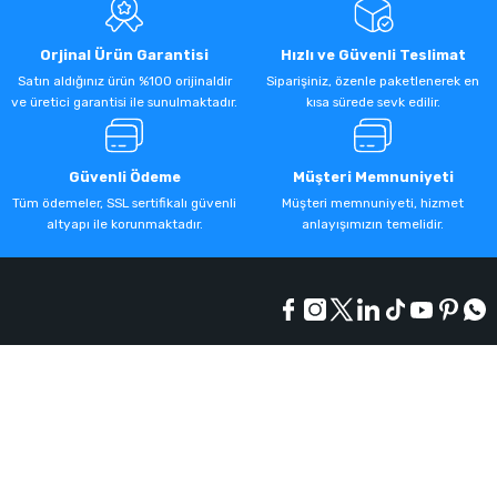
Orjinal Ürün Garantisi
Hızlı ve Güvenli Teslimat
Satın aldığınız ürün %100 orijinaldir
Siparişiniz, özenle paketlenerek en
ve üretici garantisi ile sunulmaktadır.
kısa sürede sevk edilir.
Güvenli Ödeme
Müşteri Memnuniyeti
Tüm ödemeler, SSL sertifikalı güvenli
Müşteri memnuniyeti, hizmet
altyapı ile korunmaktadır.
anlayışımızın temelidir.
Kurumsal
Alışveriş