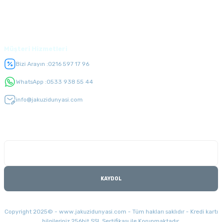
Üyelik
Müşteri Hizmetleri
Bizi Arayın :
0216 597 17 96
WhatsApp :
0533 938 55 44
info@jakuzidunyasi.com
E-Bülten Listesi
Kampanyaları kaçırmayın
KAYDOL
Copyright 2025© - www.jakuzidunyasi.com - Tüm hakları saklıdır - Kredi kartı
bilgileriniz 256bit SSL Sertifikası ile Korunmaktadır.