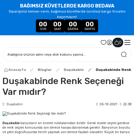
BAĞIMSIZ KÜVETLERDE KARGO BEDAVA
Siparişinizi hemen verin, bağımsız küvetlerde ücretsiz kargo fırsatını
kaçırmayın!
00
00
00
00
GÜN
SAAT
DAKIKA
SANIYE
(
)
Anasayfa
Bloglar
Duşakabin
Duşakabinde Renk S
Duşakabinde Renk Seçeneği
Var mıdır?
Duşakabin
05-10-2021
22:38
Duşakabin
banyoların en önemli noktalarından biridir. Gerek model seçimi gerekse
de renk seçimi konusunda son derece hassas davranmak gerekir. Banyonun boyutu
ve şekli doğrultusunda tercih yapmak son derece faydalı olacaktır. Küçük bir banyo