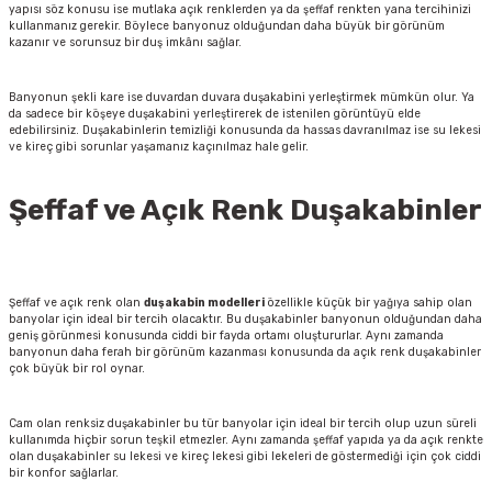
yapısı söz konusu ise mutlaka açık renklerden ya da şeffaf renkten yana tercihinizi
kullanmanız gerekir. Böylece banyonuz olduğundan daha büyük bir görünüm
kazanır ve sorunsuz bir duş imkânı sağlar.
Banyonun şekli kare ise duvardan duvara duşakabini yerleştirmek mümkün olur. Ya
da sadece bir köşeye duşakabini yerleştirerek de istenilen görüntüyü elde
edebilirsiniz. Duşakabinlerin temizliği konusunda da hassas davranılmaz ise su lekesi
ve kireç gibi sorunlar yaşamanız kaçınılmaz hale gelir.
Şeffaf ve Açık Renk Duşakabinler
Şeffaf ve açık renk olan
duşakabin modelleri
özellikle küçük bir yağıya sahip olan
banyolar için ideal bir tercih olacaktır. Bu duşakabinler banyonun olduğundan daha
geniş görünmesi konusunda ciddi bir fayda ortamı oluştururlar. Aynı zamanda
banyonun daha ferah bir görünüm kazanması konusunda da açık renk duşakabinler
çok büyük bir rol oynar.
Cam olan renksiz duşakabinler bu tür banyolar için ideal bir tercih olup uzun süreli
kullanımda hiçbir sorun teşkil etmezler. Aynı zamanda şeffaf yapıda ya da açık renkte
olan duşakabinler su lekesi ve kireç lekesi gibi lekeleri de göstermediği için çok ciddi
bir konfor sağlarlar.