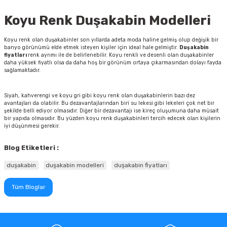
Koyu Renk Duşakabin Modelleri
Koyu renk olan duşakabinler son yıllarda adeta moda haline gelmiş olup değişik bir
banyo görünümü elde etmek isteyen kişiler için ideal hale gelmiştir.
Duşakabin
fiyatları
renk ayrımı ile de belirlenebilir. Koyu renkli ve desenli olan duşakabinler
daha yüksek fiyatlı olsa da daha hoş bir görünüm ortaya çıkarmasından dolayı fayda
sağlamaktadır.
Siyah, kahverengi ve koyu gri gibi koyu renk olan duşakabinlerin bazı dez
avantajları da olabilir. Bu dezavantajlarından biri su lekesi gibi lekeleri çok net bir
şekilde belli ediyor olmasıdır. Diğer bir dezavantajı ise kireç oluşumuna daha müsait
bir yapıda olmasıdır. Bu yüzden koyu renk duşakabinleri tercih edecek olan kişilerin
iyi düşünmesi gerekir.
Blog Etiketleri :
duşakabin
duşakabin modelleri
duşakabin fiyatları
Tüm Bloglar