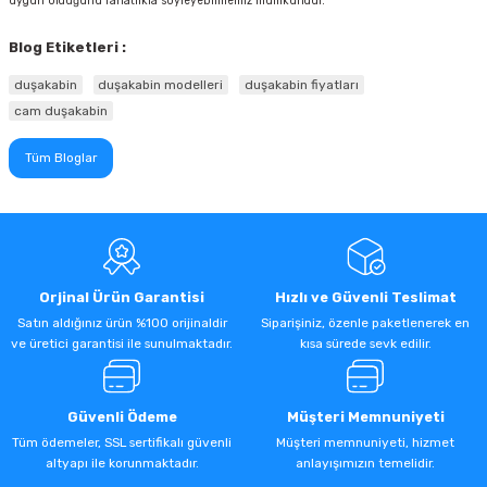
uygun olduğunu rahatlıkla söyleyebilmemiz mümkündür.
Blog Etiketleri :
duşakabin
duşakabin modelleri
duşakabin fiyatları
cam duşakabin
Tüm Bloglar
Orjinal Ürün Garantisi
Hızlı ve Güvenli Teslimat
Satın aldığınız ürün %100 orijinaldir
Siparişiniz, özenle paketlenerek en
ve üretici garantisi ile sunulmaktadır.
kısa sürede sevk edilir.
Güvenli Ödeme
Müşteri Memnuniyeti
Tüm ödemeler, SSL sertifikalı güvenli
Müşteri memnuniyeti, hizmet
altyapı ile korunmaktadır.
anlayışımızın temelidir.