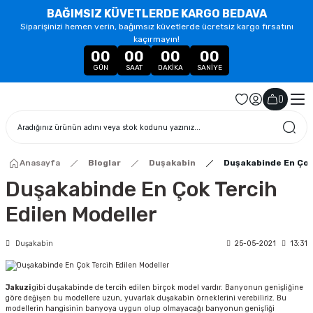
BAĞIMSIZ KÜVETLERDE KARGO BEDAVA
Siparişinizi hemen verin, bağımsız küvetlerde ücretsiz kargo fırsatını
kaçırmayın!
00
00
00
00
GÜN
SAAT
DAKIKA
SANIYE
(
)
Anasayfa
Bloglar
Duşakabin
Duşakabinde En Çok 
Duşakabinde En Çok Tercih
Edilen Modeller
Duşakabin
25-05-2021
13:31
Jakuzi
gibi duşakabinde de tercih edilen birçok model vardır. Banyonun genişliğine
göre değişen bu modellere uzun, yuvarlak duşakabin örneklerini verebiliriz. Bu
modellerin hangisinin banyoya uygun olup olmayacağı banyonun genişliği