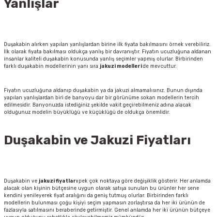
Yanlışlar
Duşakabin alırken yapılan yanlışlardan birine ilk fiyata bakılmasını örnek verebiliriz.
İlk olarak fiyata bakılması oldukça yanlış bir davranıştır. Fiyatın ucuzluğuna aldanan
insanlar kaliteli duşakabin konusunda yanlış seçimler yapmış olurlar. Birbirinden
farklı duşakabin modellerinin yanı sıra
jakuzi
modelleri
de mevcuttur.
Fiyatın ucuzluğuna aldanıp duşakabin ya da jakuzi almamalısınız. Bunun dışında
yapılan yanlışlardan biri de banyoyu dar bir görünüme sokan modellerin tercih
edilmesidir. Banyonuzda istediğiniz şekilde vakit geçirebilmeniz adına alacak
olduğunuz modelin büyüklüğü ve küçüklüğü de oldukça önemlidir.
Duşakabin ve Jakuzi Fiyatları
Duşakabin ve
jakuzi
fiyatları
pek çok noktaya göre değişiklik gösterir. Her anlamda
alacak olan kişinin bütçesine uygun olarak satışa sunulan bu ürünler her sene
kendini yenileyerek fiyat aralığını da geniş tutmuş olurlar. Birbirinden farklı
modellerin bulunması çoğu kişiyi seçim yapmasın zorlaştırsa da her iki ürünün de
fazlasıyla satılmasını beraberinde getirmiştir. Genel anlamda her iki ürünün bütçeye