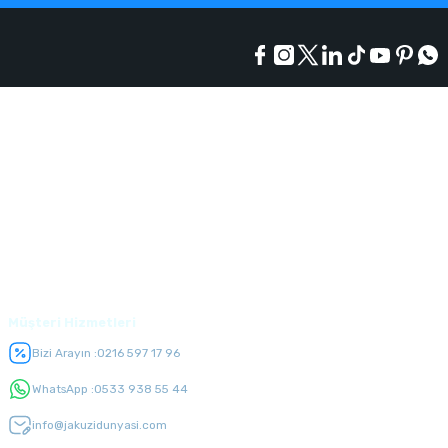
Kurumsal
Alışveriş
Üyelik
Müşteri Hizmetleri
Bizi Arayın :
0216 597 17 96
WhatsApp :
0533 938 55 44
info@jakuzidunyasi.com