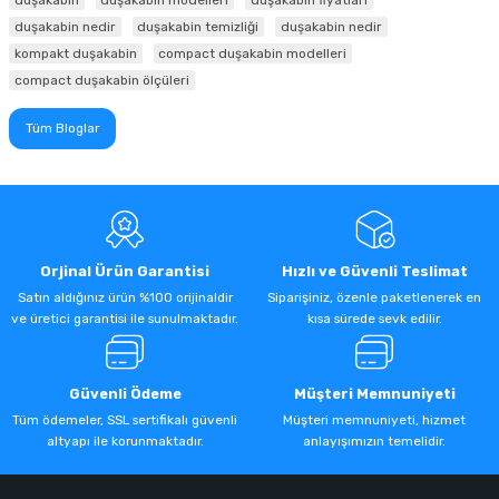
duşakabin
duşakabin modelleri
duşakabin fiyatları
duşakabin nedir
duşakabin temizliği
duşakabin nedir
kompakt duşakabin
compact duşakabin modelleri
compact duşakabin ölçüleri
Tüm Bloglar
Orjinal Ürün Garantisi
Hızlı ve Güvenli Teslimat
Satın aldığınız ürün %100 orijinaldir
Siparişiniz, özenle paketlenerek en
ve üretici garantisi ile sunulmaktadır.
kısa sürede sevk edilir.
Güvenli Ödeme
Müşteri Memnuniyeti
Tüm ödemeler, SSL sertifikalı güvenli
Müşteri memnuniyeti, hizmet
altyapı ile korunmaktadır.
anlayışımızın temelidir.