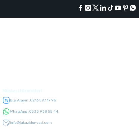
Kurumsal
Alışveriş
Üyelik
Müşteri Hizmetleri
Bizi Arayın :
0216 597 17 96
WhatsApp :
0533 938 55 44
info@jakuzidunyasi.com
E-Bülten Listesi