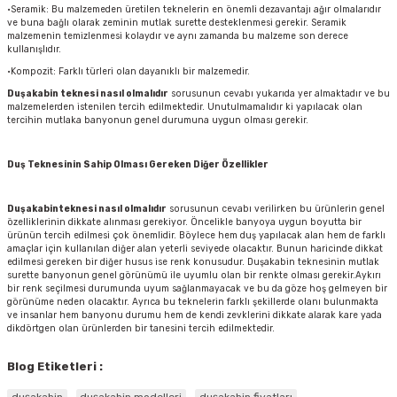
·Seramik: Bu malzemeden üretilen teknelerin en önemli dezavantajı ağır olmalarıdır
ve buna bağlı olarak zeminin mutlak surette desteklenmesi gerekir. Seramik
malzemenin temizlenmesi kolaydır ve aynı zamanda bu malzeme son derece
kullanışlıdır.
·Kompozit: Farklı türleri olan dayanıklı bir malzemedir.
Duşakabin teknesi nasıl olmalıdır
sorusunun cevabı yukarıda yer almaktadır ve bu
malzemelerden istenilen tercih edilmektedir. Unutulmamalıdır ki yapılacak olan
tercihin mutlaka banyonun genel durumuna uygun olması gerekir.
Duş Teknesinin Sahip Olması Gereken Diğer Özellikler
Duşakabinteknesi nasıl olmalıdır
sorusunun cevabı verilirken bu ürünlerin genel
özelliklerinin dikkate alınması gerekiyor. Öncelikle banyoya uygun boyutta bir
ürünün tercih edilmesi çok önemlidir. Böylece hem duş yapılacak alan hem de farklı
amaçlar için kullanılan diğer alan yeterli seviyede olacaktır. Bunun haricinde dikkat
edilmesi gereken bir diğer husus ise renk konusudur.
Duşakabin
teknesinin mutlak
surette banyonun genel görünümü ile uyumlu olan bir renkte olması gerekir.Aykırı
bir renk seçilmesi durumunda uyum sağlanmayacak ve bu da göze hoş gelmeyen bir
görünüme neden olacaktır. Ayrıca bu teknelerin farklı şekillerde olanı bulunmakta
ve insanlar hem banyonu durumu hem de kendi zevklerini dikkate alarak kare ya
da
dikdörtgen olan ürünlerden bir tanesini tercih edilmektedir.
Blog Etiketleri :