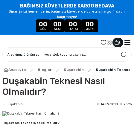
BAĞIMSIZ KÜVETLERDE KARGO BEDAVA
Siparişinizi hemen verin, bağımsız küvetlerde ücretsiz kargo fırsatını
kaçırmayın!
00
00
00
00
GÜN
SAAT
DAKIKA
SANIYE
(
)
Anasayfa
Bloglar
Duşakabin
Duşakabin Teknesi N
Duşakabin Teknesi Nasıl
Olmalıdır?
Duşakabin
14-09-2018
23:26
Duşakabin Teknesi Nasıl Olmalıdır?