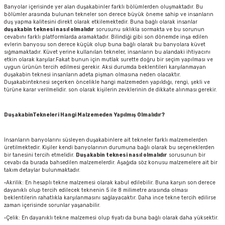
Banyolar içerisinde yer alan duşakabinler farklı bölümlerden oluşmaktadır. Bu
bölümler arasında bulunan tekneler son derece büyük öneme sahip ve insanların
duş yapma kalitesini direkt olarak etkilemektedir. Buna bağlı olarak insanlar
duşakabin teknesi nasıl olmalıdır
sorusunu sıklıkla sormakta ve bu sorunun
cevabını farklı platformlarda aramaktadır. Bilindiği gibi son dönemde inşa edilen
evlerin banyosu son derece küçük olup buna bağlı olarak bu banyolara küvet
sığmamaktadır. Küvet yerine kullanılan tekneler, insanların bu alandaki ihtiyacını
etkin olarak karşılar.Fakat bunun için mutlak surette doğru bir seçim yapılması ve
uygun ürünün tercih edilmesi gerekir. Aksi durumda beklentileri karşılanmayan
duşakabin teknesi insanların adeta pişman olmasına neden olacaktır.
Duşakabinteknesi seçerken öncelikle hangi malzemeden yapıldığı, rengi, şekli ve
türüne karar verilmelidir. son olarak kişilerin zevklerinin de dikkate alınması gerekir.
DuşakabinTekneleri Hangi Malzemeden Yapılmış Olmalıdır?
İnsanların banyolarını süsleyen duşakabinlere ait tekneler farklı malzemelerden
üretilmektedir. Kişiler kendi banyolarının durumuna bağlı olarak bu seçeneklerden
bir tanesini tercih etmelidir.
Duşakabin teknesi nasıl olmalıdır
sorusunun bir
cevabı da burada bahsedilen malzemelerdir. Aşağıda söz konusu malzemelere ait bir
takım detaylar bulunmaktadır.
·Akrilik: En hesaplı tekne malzemesi olarak kabul edilebilir. Buna karşın son derece
dayanıklı olup tercih edilecek teknenin 5 ile 8 milimetre arasında olması
beklentilerin rahatlıkla karşılanmasını sağlayacaktır. Daha ince tekne tercih edilirse
zaman içerisinde sorunlar yaşanabilir.
·Çelik: En dayanıklı tekne malzemesi olup fiyatı da buna bağlı olarak daha yüksektir.