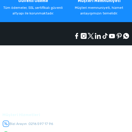
Güvenli Ödeme
Müşteri Memnuniyeti
Tüm ödemeler, SSL sertifikalı güvenli
Müşteri memnuniyeti, hizmet
altyapı ile korunmaktadır.
anlayışımızın temelidir.
Kurumsal
Alışveriş
Üyelik
Müşteri Hizmetleri
Bizi Arayın :
0216 597 17 96