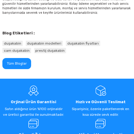
güvenilir hizmetlerinden yararlanabilirsiniz. Kolay ödeme seçenekleri ve hızlı servis
hizmetleri ile sizde firmamızın kurulum, montaj ve servis hizmetlerinden yararlanarak
banyolarınızda severek ve keyifle ürünlerimizi kullanabilirsiniz.
Blog Etiketleri :
duşakabin
duşakabin modelleri
duşakabin fiyatları
cam duşakabin
prestij duşakabin
Tüm Bloglar
Orjinal Ürün Garantisi
Hızlı ve Güvenli Teslimat
Satın aldığınız ürün %100 orijinaldir
Siparişiniz, özenle paketlenerek en
ve üretici garantisi ile sunulmaktadır.
kısa sürede sevk edilir.