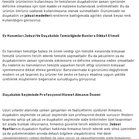
temizlik ürünlerinin kullanılması ile temizlenen duşakabinler zaman içerisinde
deforme olmaması için özel madde ve malzeme kullanılarak üretilmektedir. Bu da
ürünün ömrünü uzatarak kullanılmasına olanak sunmaktadır. Günümüzde ise
duşakabin ve
jakuzi modelleri
renklerine baktığımızda ağırlıklı olarak beyaz renk
kullanıldığını görüyoruz.
Ev Hanımları Jakuzi Ve Duşakabin Temizliğinde Bunlara Dikkat Etmeli
Ev hanımları temizliğe fazlası ile önem verdiği için temizlik esnasında kimyasal
temizlik ürünlerini tercih ederek temizlik yapmaktadır. Bu da jakuzilerin ya da
duşakabinlerin zaman içerisinde eskimesine ve deforme olmasına neden olmaktadır.
Bu nedenle ev hanımlarının temizlik yaparken tercih ettiği ürünlerin kimyasal
içermemesine dikkat etmesi gerekiyor. Banyolarınızda ki görünümü değiştirecek
modern ve şık tasarımlı bu ürünler her zevke ve banyo ebadına uygun şekilde
üretilerek müşterilerin beğenisine sunulduğunu görüyoruz.
Duşakabin Seçiminde Profesyonel Hizmet Almanın Önemi
Uzun yıllardır alanında uzman çalışanları ile faaliyetlerini sürdüren firmamız,
duşakabin seçiminde ve jakuzi seçiminde size profesyonel destek sunuyor. Modern
tasarıma sahip şık jakuzi ve duşakabin seçiminde sizde birbirinden özel tasarımları
bir arada bulmak istiyorsanız, firmamızı güvenle tercih edebilirsiniz.
Jakuzi
fiyatları
ve duşakabin fiyatları hakkında firmamızı tercih ederek web sitesi üzerinden
ya da şubelerimizden anında detaylı bilgilere ulaşabilirsiniz. Her daim
ulaşabileceğiniz uzman desteği ile olası sorun ve şikayetlerinizde sizde firmamızın