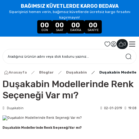
BAĞIMSIZ KÜVETLERDE KARGO BEDAVA
Siparişinizi hemen verin, bağımsız küvetlerde ücretsiz kargo fırsatını
kaçırmayın!
00
00
00
00
GÜN
SAAT
DAKIKA
SANIYE
(
)
Anasayfa
Bloglar
Duşakabin
Duşakabin Modeller
Duşakabin Modellerinde Renk
Seçeneği Var mı?
Duşakabin
02-01-2019
19:08
Duşakabin Modellerinde Renk Seçeneği Var mı?