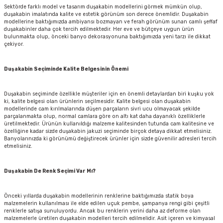
Sektörde farklı model ve tasarım duşakabin modellerini görmek mümkün olup,
duşakabin imalatında kalite ve estetik görünüm son derece önemlidir. Duşakabin
modellerine baktığımızda ambiyansı bozmayan ve ferah görünüm sunan camlı şeffaf
duşakabinler daha çok tercih edilmektedir. Her eve ve bütçeye uygun ürün
bulunmakta olup, önceki banyo dekorasyonuna baktığımızda yeni tarzı ile dikkat
çekiyor.
Duşakabin Seçiminde Kalite Belgesinin Önemi
Duşakabin seçiminde özellikle müşteriler için en önemli detaylardan biri kuşku yok
ki, kalite belgesi olan ürünlerin seçilmesidir. Kalite belgesi olan duşakabin
modellerinde cam kırılmalarında düşen parçaların sivri ucu olmayacak şekilde
parçalanmakta olup, normal camlara göre on altı kat daha dayanıklı özelliklerle
üretilmektedir. Ürünün kullanıldığı malzeme kalitesinden tutunda cam kalitesine ve
özelliğine kadar sizde duşakabin
jakuzi
seçiminde birçok detaya dikkat etmelisiniz.
Banyolarınızda ki görünümü değiştirecek ürünler için sizde güvenilir adresleri tercih
etmelisiniz.
Duşakabin De Renk Seçimi Var Mı?
Önceki yıllarda duşakabin modellerinin renklerine baktığımızda statik boya
malzemelerin kullanılması ile elde edilen uçuk pembe, şampanya rengi gibi çeşitli
renklerle satışa sunuluyordu. Ancak bu renklerin yerini daha az deforme olan
malzemelerle üretilen duşakabin modelleri tercih edilmelidir. Asit içeren ve kimyasal