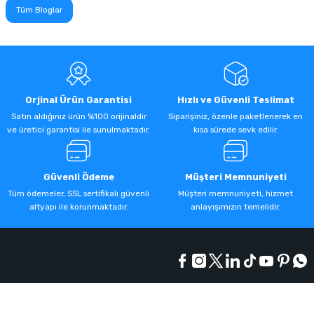
Tüm Bloglar
Orjinal Ürün Garantisi
Hızlı ve Güvenli Teslimat
Satın aldığınız ürün %100 orijinaldir
Siparişiniz, özenle paketlenerek en
ve üretici garantisi ile sunulmaktadır.
kısa sürede sevk edilir.
Güvenli Ödeme
Müşteri Memnuniyeti
Tüm ödemeler, SSL sertifikalı güvenli
Müşteri memnuniyeti, hizmet
altyapı ile korunmaktadır.
anlayışımızın temelidir.
Kurumsal