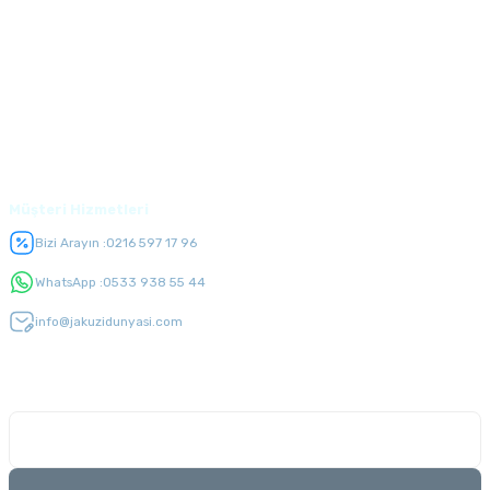
Alışveriş
Üyelik
Müşteri Hizmetleri
Bizi Arayın :
0216 597 17 96
WhatsApp :
0533 938 55 44
info@jakuzidunyasi.com
E-Bülten Listesi
Kampanyaları kaçırmayın