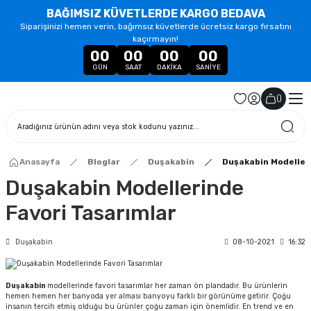
BAĞIMSIZ KÜVETLERDE KARGO BEDAVA
Siparişinizi hemen verin, bağımsız küvetlerde ücretsiz kargo fırsatını
kaçırmayın!
00
00
00
00
GÜN
SAAT
DAKIKA
SANIYE
(
)
Anasayfa
Bloglar
Duşakabin
Duşakabin Modeller
Duşakabin Modellerinde
Favori Tasarımlar
Duşakabin
08-10-2021
16:32
Duşakabin
modellerinde favori tasarımlar her zaman ön plandadır. Bu ürünlerin
hemen hemen her banyoda yer alması banyoyu farklı bir görünüme getirir. Çoğu
insanın tercih etmiş olduğu bu ürünler çoğu zaman için önemlidir. En trend ve en