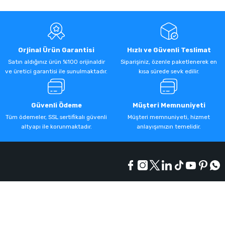
Orjinal Ürün Garantisi
Hızlı ve Güvenli Teslimat
Satın aldığınız ürün %100 orijinaldir
Siparişiniz, özenle paketlenerek en
ve üretici garantisi ile sunulmaktadır.
kısa sürede sevk edilir.
Güvenli Ödeme
Müşteri Memnuniyeti
Tüm ödemeler, SSL sertifikalı güvenli
Müşteri memnuniyeti, hizmet
altyapı ile korunmaktadır.
anlayışımızın temelidir.
Kurumsal