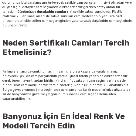
durumunda bizi yaralamasını önleyecek şekilde cam parçalarının sivri olmadan yere
düşmesi gibi detaylar cam seçiminde dikkat etmemiz gereken detaylardan bir
tanesidir. Günümüzde
duşakabin camları
iki şekilde satışa sunuluyor. Plastik
malzeme kullanılması amacı ile satışa sunulan cam modellerinin yanı sıra özel
bileşenlerden elde edilen cam seçeneğinden yararlanarak duşakabin cam seçiminde
bulunabilirsiniz.
Neden Sertifikalı Camları Tercih
Etmelisiniz?
Kırılmalara karşı dayanıklı olmasının yanı sıra olası kazalarda yaralanmamızı
önleyecek şekilde cam parçalarının yere düşmesi tercih yaparken dikkat etmemiz
gerek önemli ayrıntılardan biridir. İkinci sınıf duşakabin cam seçimi yerine siz de
birinci sınıf cam modellerimizi tercih ederek güvenle ürünlerimizi kullanabilirsiniz.
Bu çerçevede yapacağınız seçimlerde aynı zamanda farklı modellerimize göz atarak
siz de banyonuzda güzel ve şık görünüm sunacak cam seçeneklerimizden
yararlanabilirsiniz.
Banyonuz İçin En İdeal Renk Ve
Modeli Tercih Edin