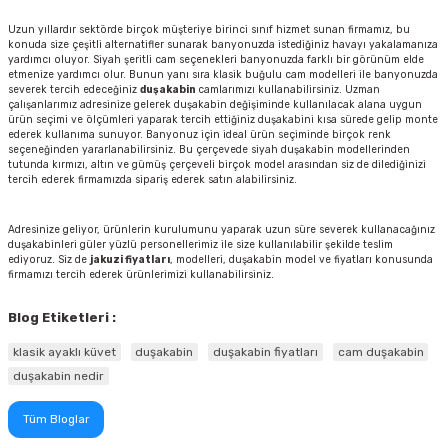
Uzun yıllardır sektörde birçok müşteriye birinci sınıf hizmet sunan firmamız, bu
konuda size çeşitli alternatifler sunarak banyonuzda istediğiniz havayı yakalamanıza
yardımcı oluyor. Siyah şeritli cam seçenekleri banyonuzda farklı bir görünüm elde
etmenize yardımcı olur. Bunun yanı sıra klasik buğulu cam modelleri ile banyonuzda
severek tercih edeceğiniz
duşakabin
camlarımızı kullanabilirsiniz. Uzman
çalışanlarımız adresinize gelerek duşakabin değişiminde kullanılacak alana uygun
ürün seçimi ve ölçümleri yaparak tercih ettiğiniz duşakabini kısa sürede gelip monte
ederek kullanıma sunuyor. Banyonuz için ideal ürün seçiminde birçok renk
seçeneğinden yararlanabilirsiniz. Bu çerçevede siyah duşakabin modellerinden
tutunda kırmızı, altın ve gümüş çerçeveli birçok model arasından siz de dilediğinizi
tercih ederek firmamızda sipariş ederek satın alabilirsiniz.
Adresinize geliyor, ürünlerin kurulumunu yaparak uzun süre severek kullanacağınız
duşakabinleri güler yüzlü personellerimiz ile size kullanılabilir şekilde teslim
ediyoruz. Siz de
jakuzi fiyatları
, modelleri, duşakabin model ve fiyatları konusunda
firmamızı tercih ederek ürünlerimizi kullanabilirsiniz.
Blog Etiketleri :
klasik ayaklı küvet
duşakabin
duşakabin fiyatları
cam duşakabin
duşakabin nedir
Tüm Bloglar