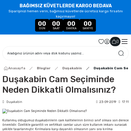
BAĞIMSIZ KÜVETLERDE KARGO BEDAVA
Siparişinizi hemen verin, bağımsız küvetlerde ücretsiz kargo fırsatını
kaçırmayın!
00
00
00
00
GÜN
SAAT
DAKIKA
SANIYE
(
)
Anasayfa
Bloglar
Duşakabin
Duşakabin Cam Seçi
Duşakabin Cam Seçiminde
Neden Dikkatli Olmalısınız?
Duşakabin
23-09-2019
17:11
Kullanmış olduğumuz duşakabinlerin cam kalitelerinin birinci sınıf olması son derece
önemlidir. Özellikle garantili ve sertifikalı camlar uzun süre kullanım imkanı sunacak
şekilde tasarlanmıştır. Kırılmalara karşı dayanıklı olmasının yanı sıra kırılma