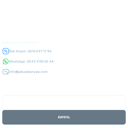
Alışveriş
Üyelik
Müşteri Hizmetleri
Bizi Arayın :
0216 597 17 96
WhatsApp :
0533 938 55 44
info@jakuzidunyasi.com
E-Bülten Listesi
Kampanyaları kaçırmayın
KAYDOL