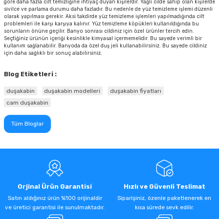
göre daha fazla cilt temizliğine ihtiyaç duyan kişilerdir. Yağlı cilde sahip olan kişilerde
sivilce ve parlama durumu daha fazladır. Bu nedenle de yüz temizleme işlemi düzenli
olarak yapılması gerekir. Aksi takdirde yüz temizleme işlemleri yapılmadığında cilt
problemleri ile karşı karşıya kalınır. Yüz temizleme köpükleri kullanıldığında bu
sorunların önüne geçilir. Banyo sonrası cildiniz için özel ürünler tercih edin.
Seçtiğiniz ürünün içeriği kesinlikle kimyasal içermemelidir. Bu sayede verimli bir
kullanım sağlanabilir. Banyoda da özel duş jeli kullanabilirsiniz. Bu sayede cildiniz
için daha sağlıklı bir sonuç alabilirsiniz.
Blog Etiketleri :
duşakabin
duşakabin modelleri
duşakabin fiyatları
cam duşakabin
Tüm Bloglar
Orjinal Ürün Garantisi
Hızlı ve Güvenli Teslimat
Satın aldığınız ürün %100 orijinaldir
Siparişiniz, özenle paketlenerek en
ve üretici garantisi ile sunulmaktadır.
kısa sürede sevk edilir.