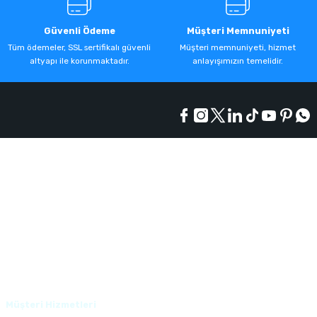
Güvenli Ödeme
Müşteri Memnuniyeti
Tüm ödemeler, SSL sertifikalı güvenli
Müşteri memnuniyeti, hizmet
altyapı ile korunmaktadır.
anlayışımızın temelidir.
Kurumsal
Alışveriş
Üyelik
Müşteri Hizmetleri