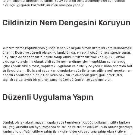
tercih edilen ürünlerdir. Kullanımı kolay ve etkili olması sebebiyle de son yıllarda
oldukça ilgi gören kozmetik ürünleri arasında yer alır.
Cildinizin Nem Dengesini Koruyun
Yüz temizleme köpüklerinin günde sabah ve akşam olmak üzere iki kere kullanılması
önerilir. Doğru ve düzenli olarak kullanıldığında, en etkili çözümü kısa sürede sunar.
Böylelikle de daha temiz bir cilde sahip olunur. Yüz temizleme köpüğü kullanımı
oldukça kolaydır. İlk olarak cildi su ile nemlendirme işlemi yaptıktan sonra, avuç
içine köpük sıkılıp masaj yapılarak uygulanır ve cilde iyice yedirir. Daha sonra da bol
su ile durulanır. Bu işlemi yaparken uygularken göz ile temas edilmemesi gereken en
önemli konulardan biridir. Her kadın bakımlı ve dışarıdan güzel görünmek ister,
sağlıklı ve parlayan bir cilt her zaman güzel görünmenize yardımcı olur.
Düzenli Uygulama Yapın
Günlük olarak aksatılmadan yapılan yüz temizleme köpüğü kullanımı, ciltte biriken
kiri, yağı arındırırken aynı zamanda da sivilce ve sivilce oluşumunun önüne geçmeye
yardımcı olur. Yağlı ciltlere sahip ilan kişiler diğer cilt yapısına sahip olan kişilere