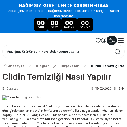
BAĞIMSIZ KÜVETLERDE KARGO BEDAVA
Siparişinizi hemen verin, bağımsız küvetlerde ücretsiz kargo fırsatını
kaçırmayın!
00
00
00
00
GÜN
SAAT
DAKIKA
SANIYE
(
)
Anasayfa
Bloglar
Duşakabin
Cildin Temizliği Nası
Cildin Temizliği Nasıl Yapılır
Duşakabin
15-02-2020
12:44
Tüm ciltlerin, bakımı ve temizliği oldukça önemlidir. Özellikle de kadınlar tarafından
gün içinde yapılan makyajın temizlenmesi gerekir. Bu amaçla yapılan yüz temizleme
köpüğü ürünleri kullanışlı ve etkili bir çözüm sunar. Yüz temizleme işleminin
yapılmadığı durumlarda ciltte bulunan gözenekler tıkanarak, sivilce ve siyah nokta
oluşumuna neden olur. Özellikle de bakımlı olmayı sevenler kadınlar için oldukça