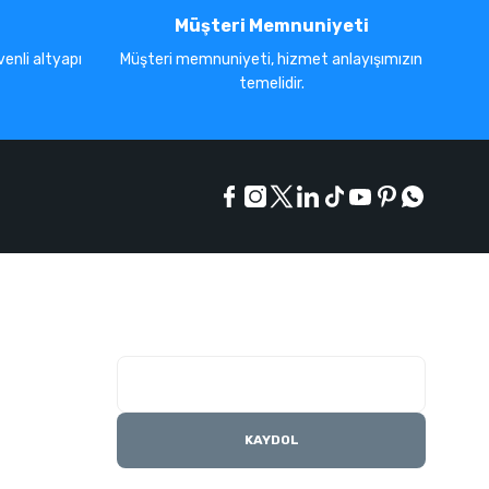
Müşteri Memnuniyeti
enli altyapı
Müşteri memnuniyeti, hizmet anlayışımızın
temelidir.
E-Bülten Listesi
Kampanyaları kaçırmayın
KAYDOL