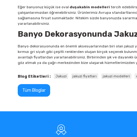
Eğer banyonuz küçük ise oval
duşakabin modelleri
tercih edebilir
çalışanlarımızdan öğrenebilirsiniz. Ürünlerimiz Avrupa standartların
sağlamasına fırsat sunmaktadır. Nitekim sizde banyonuzda sararmaya
yararlanabilirsiniz.
Banyo Dekorasyonunda Jakuz
Banyo dekorasyonunda en önemli aksesuarlarından biri olan jakuzi ya 
kırmızı gri siyah gibi çeşitli renklerden oluşan birçok seçenek bul
avantajlı fiyatlardan yararlanabilirsiniz. Birbirinden şık ve dayanıkl
göz atmak ya da çağrı merkezinden bize ulaşarak hizmetlerimizden 
Blog Etiketleri :
Jakuzi
jakuzi fiyatları
jakuzi modelleri
Tüm Bloglar