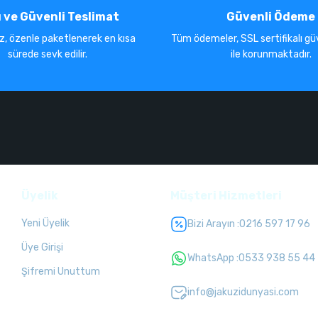
ı ve Güvenli Teslimat
Güvenli Ödeme
iz, özenle paketlenerek en kısa
Tüm ödemeler, SSL sertifikalı güv
sürede sevk edilir.
ile korunmaktadır.
Üyelik
Müşteri Hizmetleri
Yeni Üyelik
Bizi Arayın :
0216 597 17 96
Üye Girişi
WhatsApp :
0533 938 55 44
Şifremi Unuttum
info@jakuzidunyasi.com