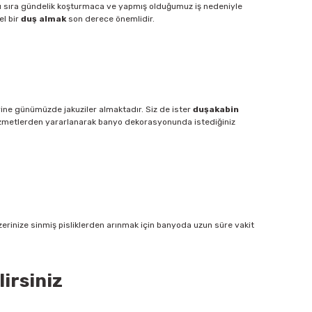
anı sıra gündelik koşturmaca ve yapmış olduğumuz iş nedeniyle
el bir
duş almak
son derece önemlidir.
rine günümüzde jakuziler almaktadır. Siz de ister
duşakabin
 hizmetlerden yararlanarak banyo dekorasyonunda istediğiniz
zerinize sinmiş pisliklerden arınmak için banyoda uzun süre vakit
irsiniz