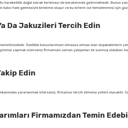
 Bu hareketlilik doğal olarak terlemeyi de beraberinde getirmektedir. Bunun y
 kalıcı hale gelmesiyle kirlenme oluşur ve bu kirlerin ise temizlenmesi için güz
a Da Jakuzileri Tercih Edin
izmetinizdedir. Özellikle banyolarımızın olmazsa olmazı olan duşakabinlerin ye
 seçiminizi yapmak isterseniz firmamızın uzman çalışanları ile sunmuş oldukları
akip Edin
mkanından yararlanmak isterseniz, firmamızı tercih etmeniz yeterli olacaktır. Ü
rımları Firmamızdan Temin Edebil