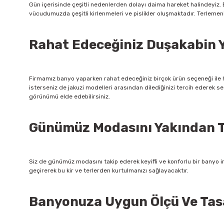
Gün içerisinde çeşitli nedenlerden dolayı daima hareket halindeyiz.
vücudumuzda çeşitli kirlenmeleri ve pislikler oluşmaktadır. Terlemenin
Rahat Edeceğiniz Duşakabin Y
Firmamız banyo yaparken rahat edeceğiniz birçok ürün seçeneği ile h
isterseniz de jakuzi modelleri arasından dilediğinizi tercih ederek
görünümü elde edebilirsiniz.
Günümüz Modasını Yakından T
Siz de günümüz modasını takip ederek keyifli ve konforlu bir banyo i
geçirerek bu kir ve terlerden kurtulmanızı sağlayacaktır.
Banyonuza Uygun Ölçü Ve Tasa