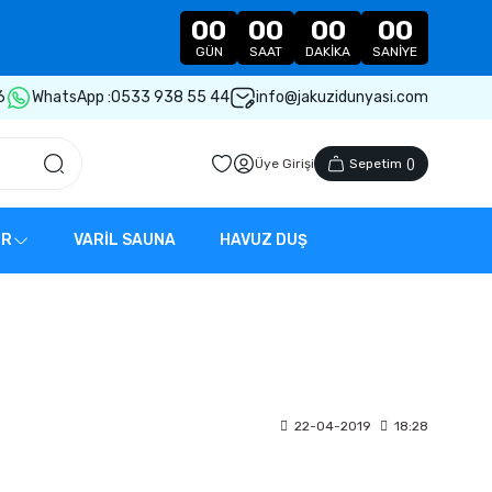
00
00
00
00
GÜN
SAAT
DAKIKA
SANIYE
6
WhatsApp :
0533 938 55 44
info@jakuzidunyasi.com
Üye Girişi
Sepetim
(
)
ER
VARİL SAUNA
HAVUZ DUŞ
22-04-2019
18:28