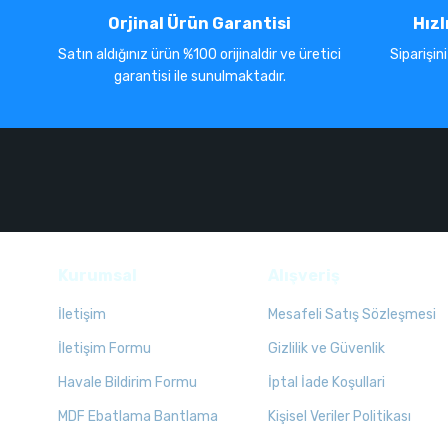
Orjinal Ürün Garantisi
Hızl
Satın aldığınız ürün %100 orijinaldir ve üretici
Siparişin
garantisi ile sunulmaktadır.
Kurumsal
Alışveriş
İletişim
Mesafeli Satış Sözleşmesi
İletişim Formu
Gizlilik ve Güvenlik
Havale Bildirim Formu
İptal İade Koşullari
MDF Ebatlama Bantlama
Kişisel Veriler Politikası