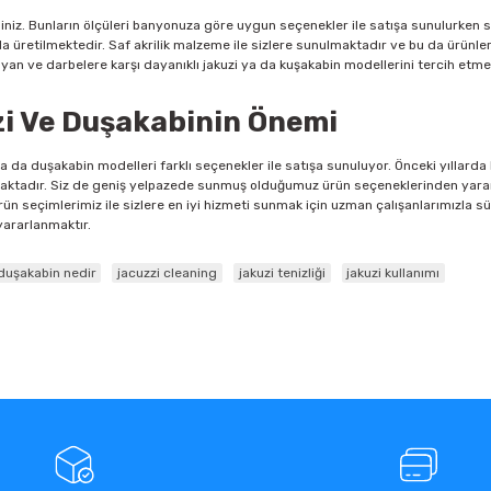
siniz. Bunların ölçüleri banyonuza göre uygun seçenekler ile satışa sunulurken 
da üretilmektedir. Saf akrilik malzeme ile sizlere sunulmaktadır ve bu da ürün
n ve darbelere karşı dayanıklı jakuzi ya da kuşakabin modellerini tercih etm
i Ve Duşakabinin Önemi
da duşakabin modelleri farklı seçenekler ile satışa sunuluyor. Önceki yıllarda
unmaktadır. Siz de geniş yelpazede sunmuş olduğumuz ürün seçeneklerinden yara
ı ürün seçimlerimiz ile sizlere en iyi hizmeti sunmak için uzman çalışanlarımızla
yararlanmaktır.
duşakabin nedir
jacuzzi cleaning
jakuzi tenizliği
jakuzi kullanımı