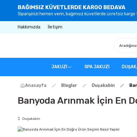
BAĞIMSIZ KÜVETLERDE KARGO BEDAVA
Siparişinizi hemen verin, bağımsız küvetlerde ücretsiz kargo f
Hakkımızda
İletişim
JAKUZİ
SPA JAKUZİ
DUŞAK
Anasayfa
Bloglar
Duşakabin
Ban
Banyoda Arınmak İçin En Do
Duşakabin