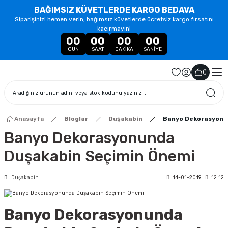
BAĞIMSIZ KÜVETLERDE KARGO BEDAVA
Siparişinizi hemen verin, bağımsız küvetlerde ücretsiz kargo fırsatını
kaçırmayın!
00
00
00
00
GÜN
SAAT
DAKIKA
SANIYE
(
)
Anasayfa
Bloglar
Duşakabin
Banyo Dekorasyonu
Banyo Dekorasyonunda
Duşakabin Seçimin Önemi
Duşakabin
14-01-2019
12:12
Banyo Dekorasyonunda