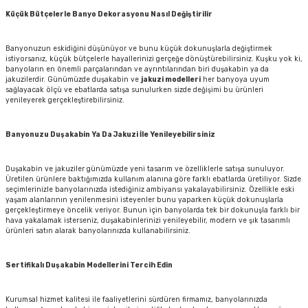
Küçük Bütçelerle Banyo Dekorasyonu Nasıl Değiştirilir
Banyonuzun eskidiğini düşünüyor ve bunu küçük dokunuşlarla değiştirmek
istiyorsanız, küçük bütçelerle hayallerinizi gerçeğe dönüştürebilirsiniz. Kuşku yok ki,
banyoların en önemli parçalarından ve ayrıntılarından biri duşakabin ya da
jakuzilerdir. Günümüzde duşakabin ve
jakuzi modelleri
her banyoya uyum
sağlayacak ölçü ve ebatlarda satışa sunulurken sizde değişimi bu ürünleri
yenileyerek gerçekleştirebilirsiniz.
Banyonuzu Duşakabin Ya Da Jakuzi İle Yenileyebilirsiniz
Duşakabin ve jakuziler günümüzde yeni tasarım ve özelliklerle satışa sunuluyor.
Üretilen ürünlere baktığımızda kullanım alanına göre farklı ebatlarda üretiliyor. Sizde
seçimlerinizle banyolarınızda istediğiniz ambiyansı yakalayabilirsiniz. Özellikle eski
yaşam alanlarının yenilenmesini isteyenler bunu yaparken küçük dokunuşlarla
gerçekleştirmeye öncelik veriyor. Bunun için banyolarda tek bir dokunuşla farklı bir
hava yakalamak isterseniz, duşakabinlerinizi yenileyebilir, modern ve şık tasarımlı
ürünleri satın alarak banyolarınızda kullanabilirsiniz.
Sertifikalı Duşakabin Modellerini Tercih Edin
Kurumsal hizmet kalitesi ile faaliyetlerini sürdüren firmamız, banyolarınızda