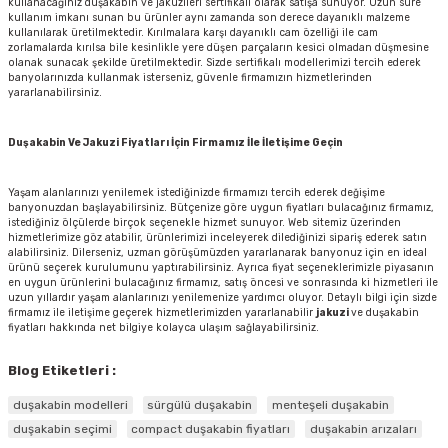
kullanacağınız duşakabin ve jakuzileri sertifikalı olarak satışa sunuyor. Uzun süre
kullanım imkanı sunan bu ürünler aynı zamanda son derece dayanıklı malzeme
kullanılarak üretilmektedir. Kırılmalara karşı dayanıklı cam özelliği ile cam
zorlamalarda kırılsa bile kesinlikle yere düşen parçaların kesici olmadan düşmesine
olanak sunacak şekilde üretilmektedir. Sizde sertifikalı modellerimizi tercih ederek
banyolarınızda kullanmak isterseniz, güvenle firmamızın hizmetlerinden
yararlanabilirsiniz.
Duşakabin Ve Jakuzi Fiyatları İçin Firmamız İle İletişime Geçin
Yaşam alanlarınızı yenilemek istediğinizde firmamızı tercih ederek değişime
banyonuzdan başlayabilirsiniz. Bütçenize göre uygun fiyatları bulacağınız firmamız,
istediğiniz ölçülerde birçok seçenekle hizmet sunuyor. Web sitemiz üzerinden
hizmetlerimize göz atabilir, ürünlerimizi inceleyerek dilediğinizi sipariş ederek satın
alabilirsiniz. Dilerseniz, uzman görüşümüzden yararlanarak banyonuz için en ideal
ürünü seçerek kurulumunu yaptırabilirsiniz. Ayrıca fiyat seçeneklerimizle piyasanın
en uygun ürünlerini bulacağınız firmamız, satış öncesi ve sonrasında ki hizmetleri ile
uzun yıllardır yaşam alanlarınızı yenilemenize yardımcı oluyor. Detaylı bilgi için sizde
firmamız ile iletişime geçerek hizmetlerimizden yararlanabilir
jakuzi
ve
duşakabin
fiyatları
hakkında net bilgiye kolayca ulaşım sağlayabilirsiniz.
Blog Etiketleri :
duşakabin modelleri
sürgülü duşakabin
menteşeli duşakabin
duşakabin seçimi
compact duşakabin fiyatları
duşakabin arızaları