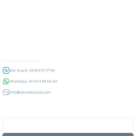
Kurumsal
Alışveriş
Üyelik
Müşteri Hizmetleri
Bizi Arayın :
0216 597 17 96
WhatsApp :
0533 938 55 44
info@jakuzidunyasi.com
E-Bülten Listesi
Kampanyaları kaçırmayın