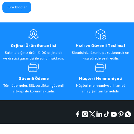
Tüm Bloglar
Orjinal Ürün Garantisi
Hızlı ve Güvenli Teslimat
Satın aldığınız ürün %100 orijinaldir
Siparişiniz, özenle paketlenerek en
ve üretici garantisi ile sunulmaktadır.
kısa sürede sevk edilir.
Güvenli Ödeme
Müşteri Memnuniyeti
Tüm ödemeler, SSL sertifikalı güvenli
Müşteri memnuniyeti, hizmet
altyapı ile korunmaktadır.
anlayışımızın temelidir.