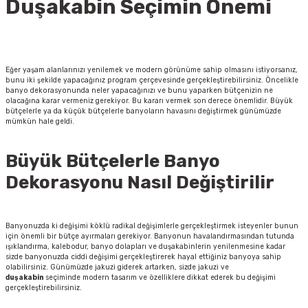
Duşakabin Seçimin Önemi
Eğer yaşam alanlarınızı yenilemek ve modern görünüme sahip olmasını istiyorsanız,
bunu iki şekilde yapacağınız program çerçevesinde gerçekleştirebilirsiniz. Öncelikle
banyo dekorasyonunda neler yapacağınızı ve bunu yaparken bütçenizin ne
olacağına karar vermeniz gerekiyor. Bu kararı vermek son derece önemlidir. Büyük
bütçelerle ya da küçük bütçelerle banyoların havasını değiştirmek günümüzde
mümkün hale geldi.
Büyük Bütçelerle Banyo
Dekorasyonu Nasıl Değiştirilir
Banyonuzda ki değişimi köklü radikal değişimlerle gerçekleştirmek isteyenler bunun
için önemli bir bütçe ayırmaları gerekiyor. Banyonun havalandırmasından tutunda
ışıklandırma, kalebodur, banyo dolapları ve duşakabinlerin yenilenmesine kadar
sizde banyonuzda ciddi değişimi gerçekleştirerek hayal ettiğiniz banyoya sahip
olabilirsiniz. Günümüzde
jakuzi
giderek artarken, sizde jakuzi ve
duşakabin
seçiminde modern tasarım ve özelliklere dikkat ederek bu değişimi
gerçekleştirebilirsiniz.