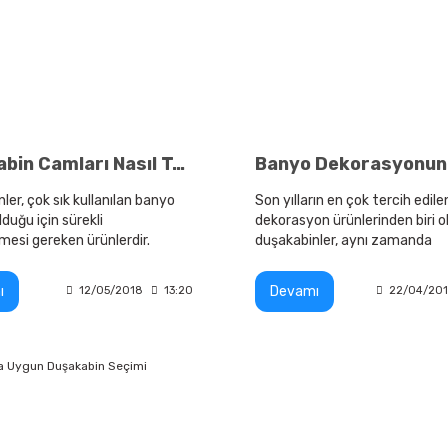
Duşakabin Camları Nasıl Temizlenmeli?
ler, çok sık kullanılan banyo
Son yılların en çok tercih edil
lduğu için sürekli
dekorasyon ürünlerinden biri o
esi gereken ürünlerdir.
duşakabinler, aynı zamanda
işlevsellikleriyle de önemlidirler
ı
Devamı
12/05/2018
13:20
22/04/20