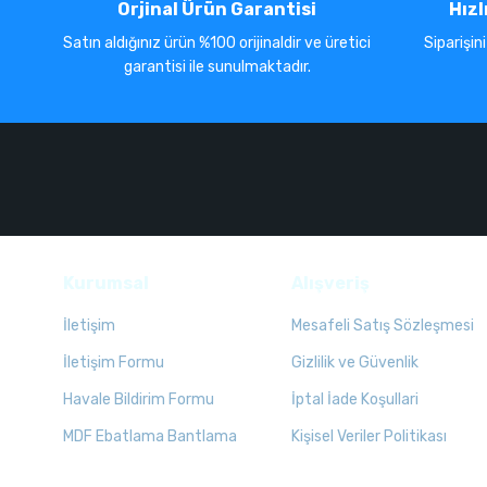
Orjinal Ürün Garantisi
Hızl
Satın aldığınız ürün %100 orijinaldir ve üretici
Siparişin
garantisi ile sunulmaktadır.
Kurumsal
Alışveriş
İletişim
Mesafeli Satış Sözleşmesi
İletişim Formu
Gizlilik ve Güvenlik
Havale Bildirim Formu
İptal İade Koşullari
MDF Ebatlama Bantlama
Kişisel Veriler Politikası