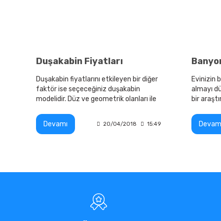
Duşakabin Fiyatları
Duşakabin fiyatlarını etkileyen bir diğer
Evinizin 
faktör ise seçeceğiniz duşakabin
almayı dü
modelidir. Düz ve geometrik olanları ile
bir araş
yuvarlak olanlarının arasında fiyat farkı
bulunmaktadır.
Devamı
Devam
20/04/2018
15:49