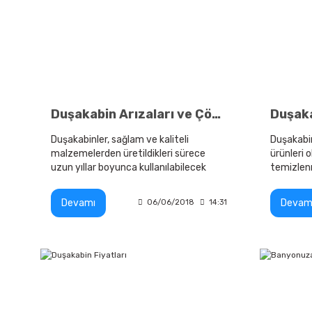
Duşakabin Arızaları ve Çözüm Yolları
Duşakabinler, sağlam ve kaliteli
Duşakabin
malzemelerden üretildikleri sürece
ürünleri o
uzun yıllar boyunca kullanılabilecek
temizlenm
ürünlerdir.
Devamı
Devam
06/06/2018
14:31