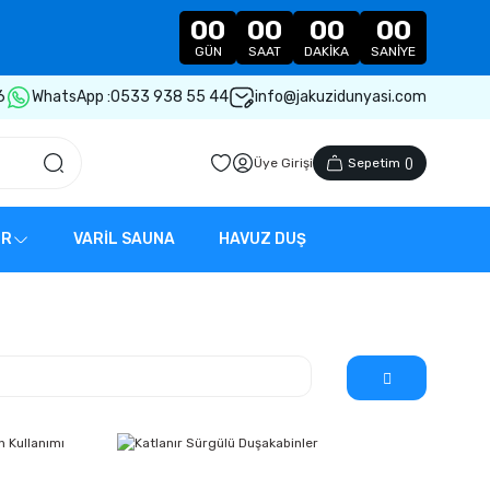
00
00
00
00
GÜN
SAAT
DAKIKA
SANIYE
6
WhatsApp :
0533 938 55 44
info@jakuzidunyasi.com
Üye Girişi
Sepetim
(
)
ER
VARİL SAUNA
HAVUZ DUŞ