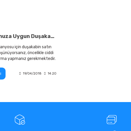
Banyonuza Uygun Duşakabin Seçimi
banyosu için duşakabin satın
şünüyorsanız, öncelikle ciddi
tırma yapmanız gerekmektedir.
ı
19/04/2018
14:20