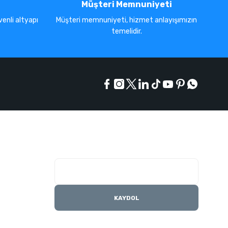
Müşteri Memnuniyeti
enli altyapı
Müşteri memnuniyeti, hizmet anlayışımızın
temelidir.
E-Bülten Listesi
Kampanyaları kaçırmayın
KAYDOL