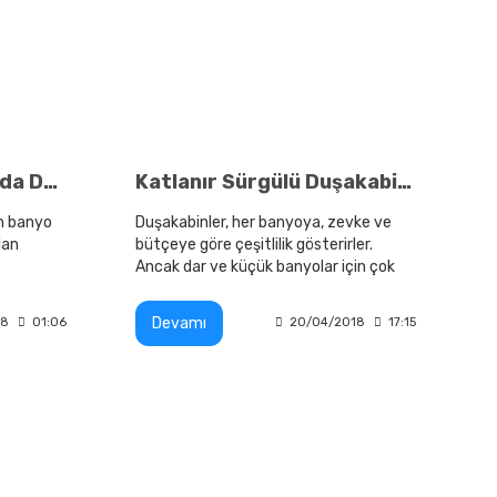
Banyo Dekorasyonunda Duşakabin Kullanımı
Katlanır Sürgülü Duşakabinler
en banyo
Duşakabinler, her banyoya, zevke ve
lan
bütçeye göre çeşitlilik gösterirler.
Ancak dar ve küçük banyolar için çok
.
fazla seçenek bulunmamaktadır.
Devamı
18
01:06
20/04/2018
17:15