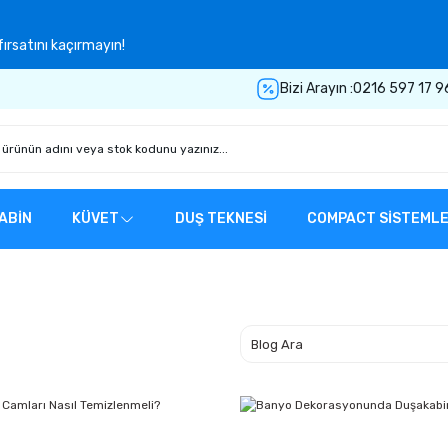
ırsatını kaçırmayın!
Bizi Arayın :
0216 597 17 9
ABİN
KÜVET
DUŞ TEKNESİ
COMPACT SİSTEML