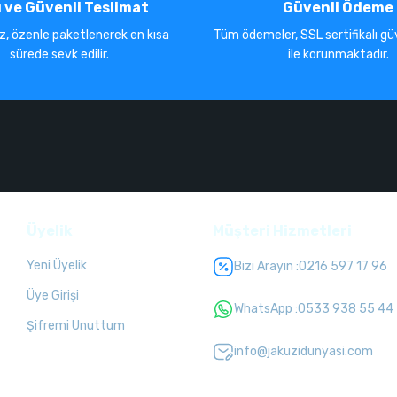
ı ve Güvenli Teslimat
Güvenli Ödeme
iz, özenle paketlenerek en kısa
Tüm ödemeler, SSL sertifikalı güv
sürede sevk edilir.
ile korunmaktadır.
Üyelik
Müşteri Hizmetleri
Yeni Üyelik
Bizi Arayın :
0216 597 17 96
Üye Girişi
WhatsApp :
0533 938 55 44
Şifremi Unuttum
info@jakuzidunyasi.com