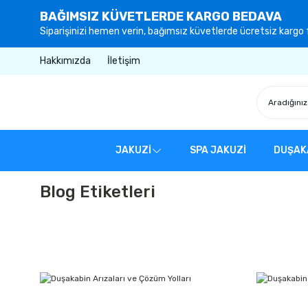
BAĞIMSIZ KÜVETLERDE KARGO BEDAVA
Siparişinizi hemen verin, bağımsız küvetlerde ücretsiz kargo f
Hakkımızda
İletişim
JAKUZİ
SPA JAKUZİ
DUŞAK
Blog Etiketleri