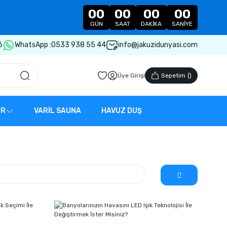
00
00
00
00
GÜN
SAAT
DAKIKA
SANIYE
6
WhatsApp :
0533 938 55 44
info@jakuzidunyasi.com
Üye Girişi
Sepetim
(
)
ER
VARİL SAUNA
HAVUZ DUŞ