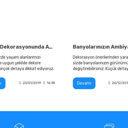
Banyo Dekorasyonunda Aydınlatmanın Önemi
e yaşam alanlarımızı
Dekorasyon önerilerinden yara
e uygun şekilde dekore
sizde banyolarınızın görünüm
irçok detaya dikkat ediyoruz.
değiştirebilirsiniz. Küçük detay
dasından tutunda mutfak ve
bazen yaşam alanlarınızın b
a kadar
bir yer olmasına olanak sunabil
ı
Devamı
23/01/2019
16:38
26/12/20