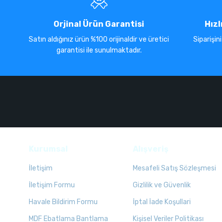
Orjinal Ürün Garantisi
Hızl
Satın aldığınız ürün %100 orijinaldir ve üretici
Siparişin
garantisi ile sunulmaktadır.
Kurumsal
Alışveriş
İletişim
Mesafeli Satış Sözleşmesi
İletişim Formu
Gizlilik ve Güvenlik
Havale Bildirim Formu
İptal İade Koşullari
MDF Ebatlama Bantlama
Kişisel Veriler Politikası