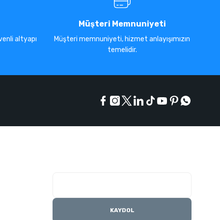
Müşteri Memnuniyeti
enli altyapı
Müşteri memnuniyeti, hizmet anlayışımızın
temelidir.
E-Bülten Listesi
Kampanyaları kaçırmayın
KAYDOL