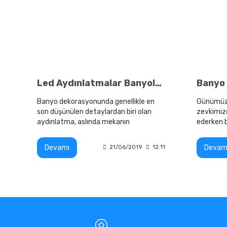
Led Aydınlatmalar Banyolarınıza Farklı Hava Katacaktır
Banyo dekorasyonunda genellikle en
Günümüzd
son düşünülen detaylardan biri olan
zevkimiz
aydınlatma, aslında mekanın
ederken b
atmosferini ve fonksiyonelliğini
Oturma o
tamamen değiştirebilen en güçlü
banyolar
Devamı
Devam
21/06/2019
12:11
unsurlardan biridir.