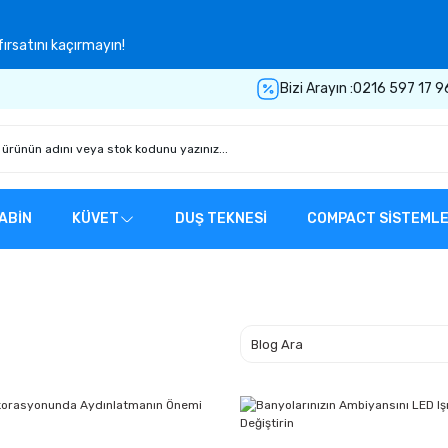
ırsatını kaçırmayın!
Bizi Arayın :
0216 597 17 9
ABİN
KÜVET
DUŞ TEKNESİ
COMPACT SİSTEML