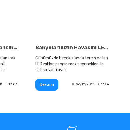
Banyolarınızın Ambiyansını LED Işık Seçimi İle Değiştirin
Banyolarınızın Havasını LED Işık Teknolojisi İle Değiştirmek İster Misiniz?
rlanarak
Günümüzde birçok alanda tercih edilen
ünü
LED ışıklar, zengin renk seçenekleri ile
lar
satışa sunuluyor.
ambaşka
iyor.
Devamı
18
18:06
06/12/2018
17:24