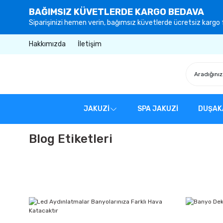
BAĞIMSIZ KÜVETLERDE KARGO BEDAVA
Siparişinizi hemen verin, bağımsız küvetlerde ücretsiz kargo f
Hakkımızda
İletişim
JAKUZİ
SPA JAKUZİ
DUŞAK
Blog Etiketleri