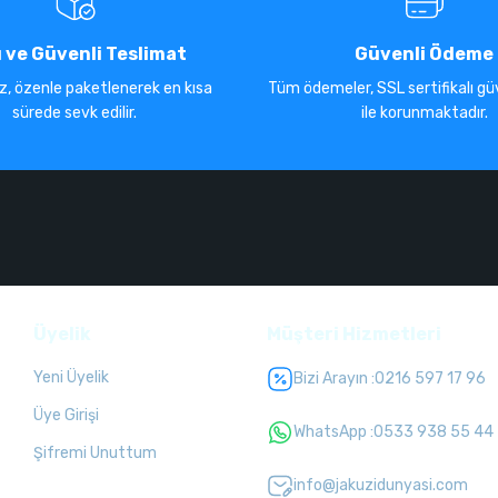
ı ve Güvenli Teslimat
Güvenli Ödeme
iz, özenle paketlenerek en kısa
Tüm ödemeler, SSL sertifikalı güv
sürede sevk edilir.
ile korunmaktadır.
Üyelik
Müşteri Hizmetleri
Yeni Üyelik
Bizi Arayın :
0216 597 17 96
Üye Girişi
WhatsApp :
0533 938 55 44
Şifremi Unuttum
info@jakuzidunyasi.com