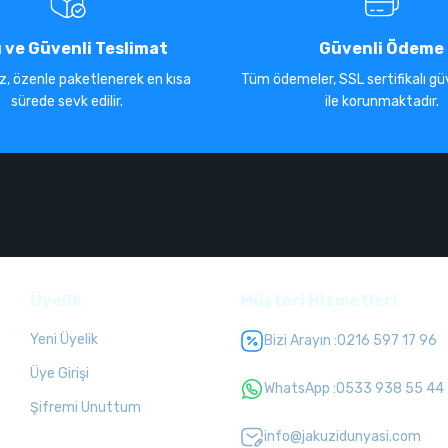
ı ve Güvenli Teslimat
Güvenli Ödeme
iz, özenle paketlenerek en kısa
Tüm ödemeler, SSL sertifikalı güv
sürede sevk edilir.
ile korunmaktadır.
Üyelik
Müşteri Hizmetleri
Yeni Üyelik
Bizi Arayın :
0216 597 17 96
Üye Girişi
WhatsApp :
0533 938 55 44
Şifremi Unuttum
info@jakuzidunyasi.com