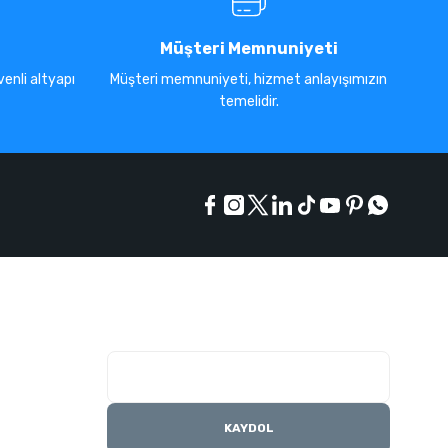
Müşteri Memnuniyeti
enli altyapı
Müşteri memnuniyeti, hizmet anlayışımızın
temelidir.
E-Bülten Listesi
Kampanyaları kaçırmayın
KAYDOL