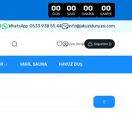
00
00
00
00
GÜN
SAAT
DAKIKA
SANIYE
6
WhatsApp :
0533 938 55 44
info@jakuzidunyasi.com
Üye Girişi
Sepetim
(
)
ER
VARİL SAUNA
HAVUZ DUŞ