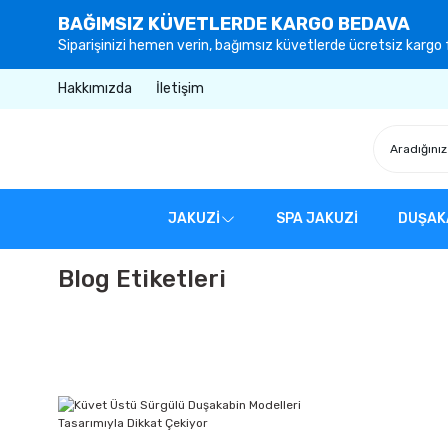
BAĞIMSIZ KÜVETLERDE KARGO BEDAVA
Siparişinizi hemen verin, bağımsız küvetlerde ücretsiz kargo f
Hakkımızda
İletişim
JAKUZİ
SPA JAKUZİ
DUŞAK
Blog Etiketleri