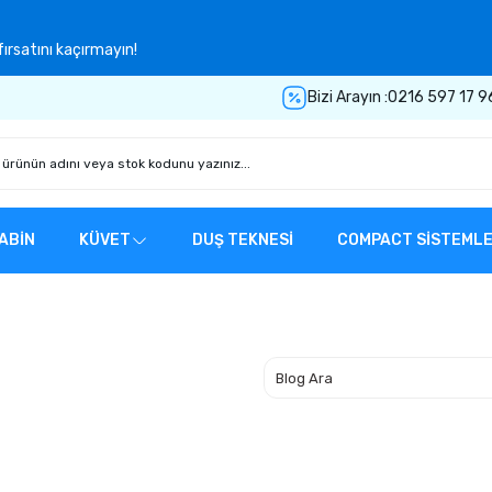
ırsatını kaçırmayın!
Bizi Arayın :
0216 597 17 9
ABİN
KÜVET
DUŞ TEKNESİ
COMPACT SİSTEML