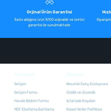
Orjinal Ürün Garantisi
Hızl
Satın aldığınız ürün %100 orijinaldir ve üretici
Siparişin
garantisi ile sunulmaktadır.
Kurumsal
Alışveriş
İletişim
Mesafeli Satış Sözleşmesi
İletişim Formu
Gizlilik ve Güvenlik
Havale Bildirim Formu
İptal İade Koşullari
MDF Ebatlama Bantlama
Kişisel Veriler Politikası