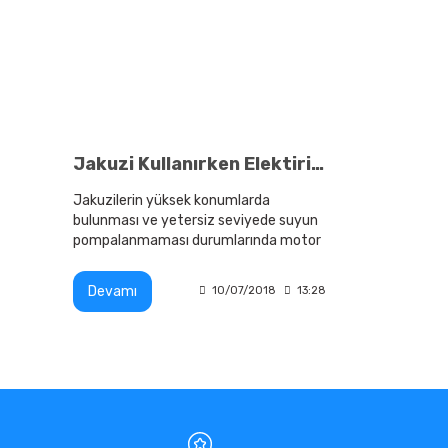
Jakuzi Kullanırken Elektirik Akımına Kapılırmıyım ?
Jakuzilerin yüksek konumlarda
bulunması ve yetersiz seviyede suyun
pompalanmaması durumlarında motor
zorlanarak kişiye zarar verebilmektedir.
Devamı
10/07/2018
13:28