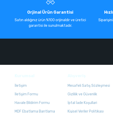
Orjinal Ürün Garantisi
Hızl
Satın aldığınız ürün %100 orijinaldir ve üretici
Siparişin
garantisi ile sunulmaktadır.
Kurumsal
Alışveriş
İletişim
Mesafeli Satış Sözleşmesi
İletişim Formu
Gizlilik ve Güvenlik
Havale Bildirim Formu
İptal İade Koşullari
MDF Ebatlama Bantlama
Kişisel Veriler Politikası