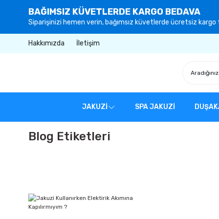
BAĞIMSIZ KÜVETLERDE KARGO BEDAVA
Siparişinizi hemen verin, bağımsız küvetlerde ücretsiz kargo f
Hakkımızda
İletişim
JAKUZİ
SPA JAKUZİ
DUŞAK
Blog Etiketleri