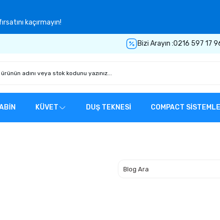
ırsatını kaçırmayın!
Bizi Arayın :
0216 597 17 9
ABİN
KÜVET
DUŞ TEKNESİ
COMPACT SİSTEML