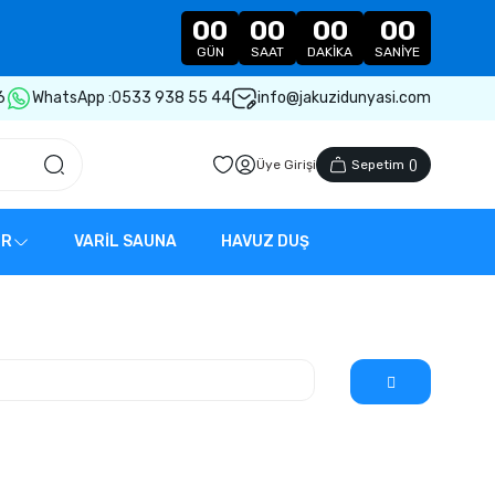
00
00
00
00
GÜN
SAAT
DAKIKA
SANIYE
6
WhatsApp :
0533 938 55 44
info@jakuzidunyasi.com
Üye Girişi
Sepetim
(
)
ER
VARİL SAUNA
HAVUZ DUŞ