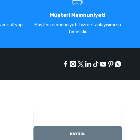
Müşteri Memnuniyeti
enli altyapı
Müşteri memnuniyeti, hizmet anlayışımızın
temelidir.
E-Bülten Listesi
Kampanyaları kaçırmayın
KAYDOL