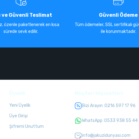
ı ve Güvenli Teslimat
Güvenli Ödeme
iz, özenle paketlenerek en kısa
Tüm ödemeler, SSL sertifikalı güv
sürede sevk edilir.
ile korunmaktadır.
Üyelik
Müşteri Hizmetleri
Yeni Üyelik
Bizi Arayın :
0216 597 17 96
Üye Girişi
WhatsApp :
0533 938 55 44
Şifremi Unuttum
info@jakuzidunyasi.com