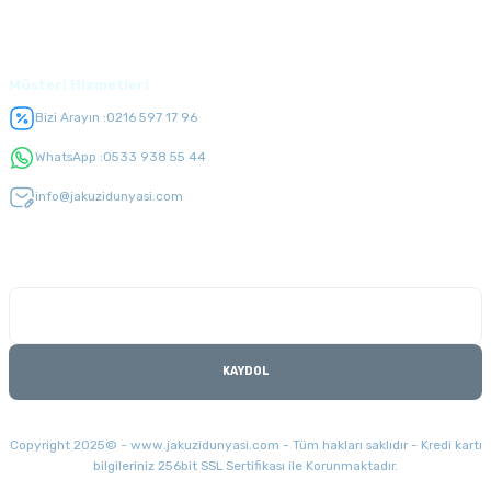
Üyelik
Müşteri Hizmetleri
Bizi Arayın :
0216 597 17 96
WhatsApp :
0533 938 55 44
info@jakuzidunyasi.com
E-Bülten Listesi
Kampanyaları kaçırmayın
KAYDOL
Copyright 2025© - www.jakuzidunyasi.com - Tüm hakları saklıdır - Kredi kartı
bilgileriniz 256bit SSL Sertifikası ile Korunmaktadır.