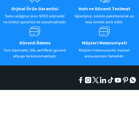
Orjinal Ürün Garantisi
Hızlı ve Güvenli Teslimat
Satın aldığınız ürün %100 orijinaldir
Siparişiniz, özenle paketlenerek en
ve üretici garantisi ile sunulmaktadır.
kısa sürede sevk edilir.
Güvenli Ödeme
Müşteri Memnuniyeti
Tüm ödemeler, SSL sertifikalı güvenli
Müşteri memnuniyeti, hizmet
altyapı ile korunmaktadır.
anlayışımızın temelidir.
Kurumsal
Alışveriş