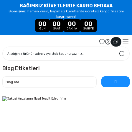
BAĞIMSIZ KÜVETLERDE KARGO BEDAVA
Siparişinizi hemen verin, bağımsız küvetlerde ücretsiz kargo fırsatını
kaçırmayın!
00
00
00
00
GÜN
SAAT
DAKIKA
SANIYE
(
)
Blog Etiketleri