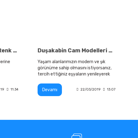
Duşkabin Seçiminde Renk Seçenekleri Neler?
Duşakabin Cam Modelleri Tasarımı İle Dikkat Çekiyor
lerine
Yaşam alanlarımızın modern ve şık
görünüme sahip olmasını istiyorsanız,
tercih ettiğiniz eşyaların yenileyerek
zde
istediğiniz görünümü elde edebilirsiniz.
ynı
Devamı
019
11:34
22/03/2019
13:07