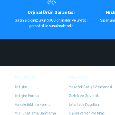
Orjinal Ürün Garantisi
Hızl
Satın aldığınız ürün %100 orijinaldir ve üretici
Siparişin
garantisi ile sunulmaktadır.
Kurumsal
Alışveriş
İletişim
Mesafeli Satış Sözleşmesi
İletişim Formu
Gizlilik ve Güvenlik
Havale Bildirim Formu
İptal İade Koşullari
MDF Ebatlama Bantlama
Kişisel Veriler Politikası