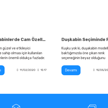
Duşakabinlerde Cam Özelliğinde Nelere Dikkat Edilmeli
n güzel ve etkileyici
Kuşku yok ki, duşakabin model
sahip olması için kullanılan
baktığımızda öne çıkan renk
lerin önemli oldukça fazladır.
seçeneğinin beyaz olduğunu
görmekteyiz. Ancak günümü
sadece beyaz modeller değil a
ı
Devamı
11/02/2020
15:17
15/05/2
zamanda