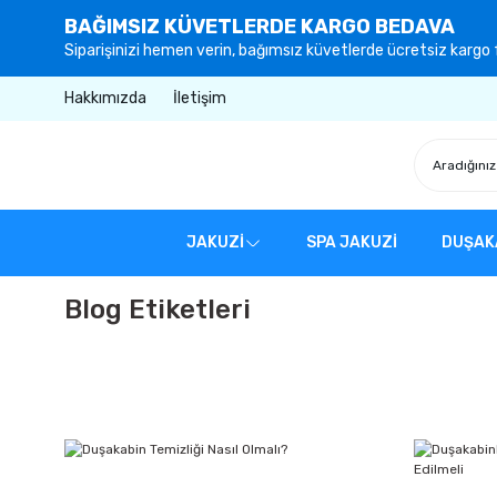
BAĞIMSIZ KÜVETLERDE KARGO BEDAVA
Siparişinizi hemen verin, bağımsız küvetlerde ücretsiz kargo f
Hakkımızda
İletişim
JAKUZİ
SPA JAKUZİ
DUŞAK
Blog Etiketleri