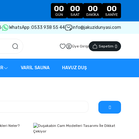
00
00
00
00
GÜN
SAAT
DAKIKA
SANIYE
6
WhatsApp :
0533 938 55 44
info@jakuzidunyasi.com
Üye Girişi
Sepetim
(
)
ER
VARİL SAUNA
HAVUZ DUŞ