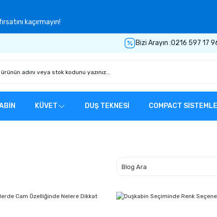
ırsatını kaçırmayın!
Bizi Arayın :
0216 597 17 9
ABİN
KÜVET
DUŞ TEKNESİ
COMPACT SİSTEML