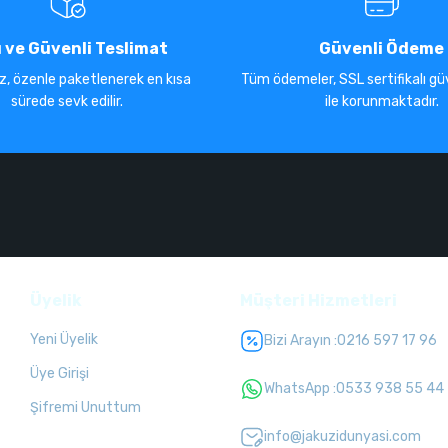
ı ve Güvenli Teslimat
Güvenli Ödeme
iz, özenle paketlenerek en kısa
Tüm ödemeler, SSL sertifikalı güv
sürede sevk edilir.
ile korunmaktadır.
Üyelik
Müşteri Hizmetleri
Yeni Üyelik
Bizi Arayın :
0216 597 17 96
Üye Girişi
WhatsApp :
0533 938 55 44
Şifremi Unuttum
info@jakuzidunyasi.com