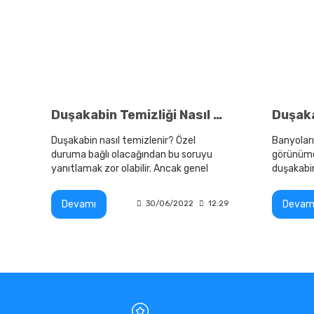
Duşakabin Temizliği Nasıl Olmalı?
Duşakabin nasıl temizlenir? Özel
Banyoları
duruma bağlı olacağından bu soruyu
görünüme 
yanıtlamak zor olabilir. Ancak genel
duşakabin
olarak, bir temizlik
Devamı
Devam
30/06/2022
12:29