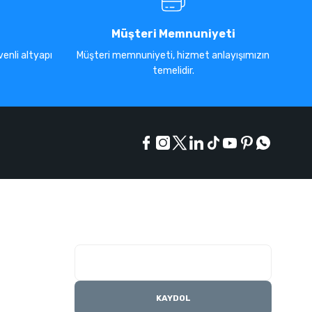
Müşteri Memnuniyeti
enli altyapı
Müşteri memnuniyeti, hizmet anlayışımızın
temelidir.
E-Bülten Listesi
Kampanyaları kaçırmayın
KAYDOL