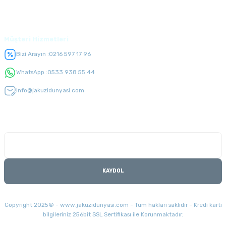
Üyelik
Müşteri Hizmetleri
Bizi Arayın :
0216 597 17 96
WhatsApp :
0533 938 55 44
info@jakuzidunyasi.com
E-Bülten Listesi
Kampanyaları kaçırmayın
KAYDOL
Copyright 2025© - www.jakuzidunyasi.com - Tüm hakları saklıdır - Kredi kartı
bilgileriniz 256bit SSL Sertifikası ile Korunmaktadır.