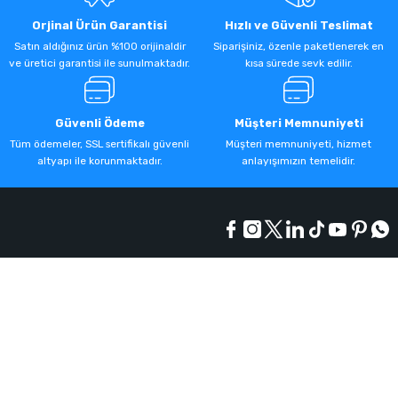
Orjinal Ürün Garantisi
Hızlı ve Güvenli Teslimat
Satın aldığınız ürün %100 orijinaldir
Siparişiniz, özenle paketlenerek en
ve üretici garantisi ile sunulmaktadır.
kısa sürede sevk edilir.
Güvenli Ödeme
Müşteri Memnuniyeti
Tüm ödemeler, SSL sertifikalı güvenli
Müşteri memnuniyeti, hizmet
altyapı ile korunmaktadır.
anlayışımızın temelidir.
Kurumsal
Alışveriş