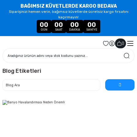
BAĞIMSIZ KÜVETLERDE KARGO BEDAVA
Siparişinizi hemen verin, bağımsız küvetlerde ücretsiz kargo fırsatını
kaçırmayın!
00
00
00
00
GÜN
SAAT
DAKIKA
SANIYE
(
)
Blog Etiketleri