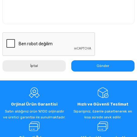
İptal
Gönder
Orjinal Ürün Garantisi
Hızlı ve Güvenli Teslimat
Satın aldığınız ürün %100 orijinaldir
Siparişiniz, özenle paketlenerek en
ve üretici garantisi ile sunulmaktadır.
kısa sürede sevk edilir.