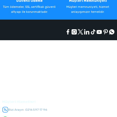
Güvenli Ödeme
Müşteri Memnuniyeti
Tüm ödemeler, SSL sertifikalı güvenli
Müşteri memnuniyeti, hizmet
altyapı ile korunmaktadır.
anlayışımızın temelidir.
Kurumsal
Alışveriş
Üyelik
Müşteri Hizmetleri
Bizi Arayın :
0216 597 17 96